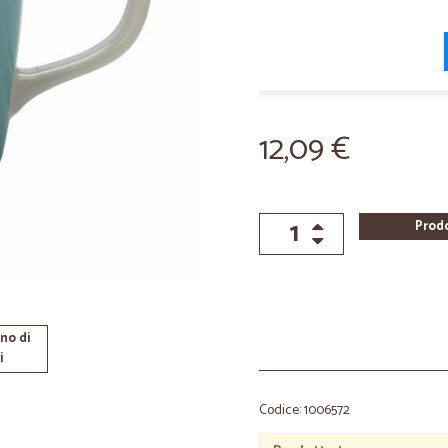
12,09 €
Prod
no di
i
Codice: 1006572