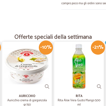
compro poco ma gli ordini sono se
—
Roberto C.
Buona comunicazione e ser
La comunicazione è stata chiara e 
Offerte speciali della settimana
-10%
-21%
—
Lillo C.
ASSOLUTAMENTE PERFETTO
ASSOLUTAMENTE PERFETTO
—
Fabrizio P.
Prezzi corretti.
Prezzi corretti. Spedizione veloce
AURICCHIO
RITA
Auricchio crema di gorgonzola
Rita Aloe Vera Gusto Mango 500
gr.150
ml