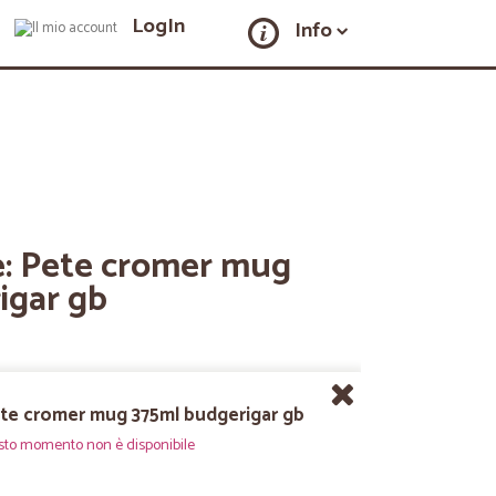
LogIn
Info
re: Pete cromer mug
igar gb
ete cromer mug 375ml budgerigar gb
sto momento non è disponibile