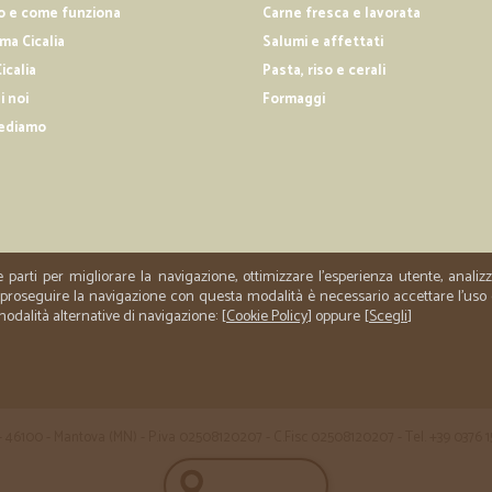
Pacco arrivato puntualmente, il cor
o e come funziona
Carne fresca e lavorata
molto validi che purtroppo non si 
a Cicalia
Salumi e affettati
icalia
Pasta, riso e cerali
—
Niccolò C.
i noi
Formaggi
OTTIMA esperienza di acquis
ediamo
OTTIMA esperienza di acquisto in o
e parti per migliorare la navigazione, ottimizzare l'esperienza utente, anali
er proseguire la navigazione con questa modalità è necessario accettare l'uso
 modalità alternative di navigazione: [
Cookie Policy
] oppure [
Scegli
]
 35 - 46100 - Mantova (MN) - P.iva 02508120207 - C.Fisc 02508120207 - Tel. +39 0376