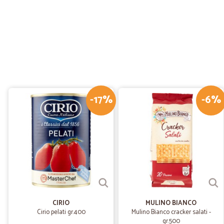
-17%
-6%
CIRIO
MULINO BIANCO
Cirio pelati gr.400
Mulino Bianco cracker salati -
gr.500