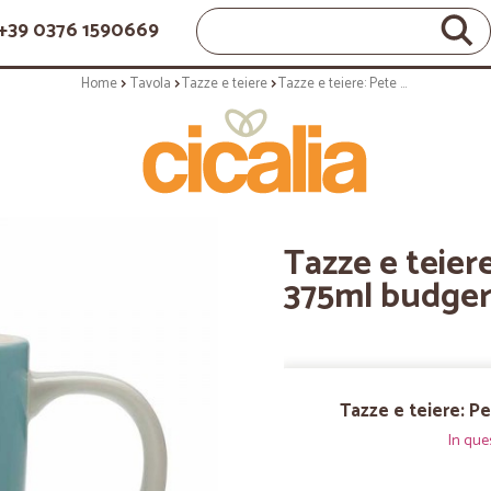
+39 0376 1590669
Home
Tavola
Tazze e teiere
Tazze e teiere: Pete cromer mug 375ml budgerigar gb
Tazze e teie
375ml budger
Tazze e teiere: P
In que