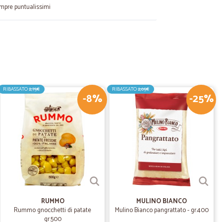
mpre puntualissimi
12/09/2023
ietà
tempestiva, molto cordiali
RIBASSATO
2,75€
RIBASSATO
2,05€
-8%
-25%
04/02/2022
15/03/2021
RUMMO
MULINO BIANCO
Rummo gnocchetti di patate
Mulino Bianco pangrattato - gr.400
gr.500