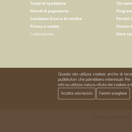
Tempi di spedizione
Chi siam
Metodi di pagamento
Programm
Condizioni d'uso e di vendita
Perché C
Privacy e cookie
Dicono d
Cookie banner
Dove sp
Questo sito utilizza cookies anche di terz
pubblicitari che potrebbero interessati. P
info su utilizzo, natura, rifiuto dei cookies e
Accetta solo tecnici
Fammi sciegliere
Cicalia srl - via Acerbi