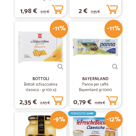
1,98 €
2 €
2,15 €
2,35 €
—
Tiziana C.
19/05/2021
-11%
-11%
Eccezionale!
Eccezionale!
—
Sara C.
30/08/2020
Ottimo
Ottimo servizio e prezzi rapidissimi
BOTTOLI
BAYERNLAND
Bottoli schiacciatina
Panna per caffè
classica - gr.100 x3
Bayernland gr.10x10
—
Marco C.
24/05/2020
2,35 €
0,79 €
Perfetto
2,65 €
0,89 €
È stato fantastico. Sottolineo la puntualità e la professionalità del
RIBASSATO
2,19€
-9%
-12%
servizio.