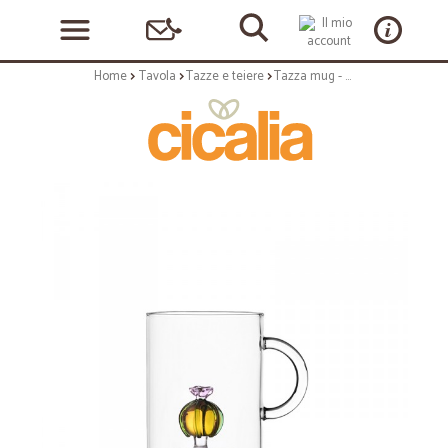
Home
Tavola
Tazze e teiere
Tazza mug - disegno con cactus fiore rosa - serie desert