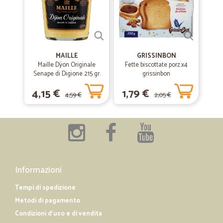
—
Maria teresa L.
07/01/2020
acquisto soddisfatto
acquisto perfetto, spedizione rapida ed a sorpresa, gradito omaggio.
MAILLE
GRISSINBON
Maille Dÿon Originale
—
Giuseppe C.
Fette biscottate porz.x4
10/07/2019
Senape di Digione 215 gr.
grissinbon
Prodotti buoni e consegna tempestiva e…
4,15 €
1,79 €
Prodotti buoni e consegna tempestiva e puntuale. Consigliatissimo!!!!!
4,59 €
2,05 €
Informazioni
Tempi di spedizione
Metodi di pagamento
Condizioni d'uso e di vendita