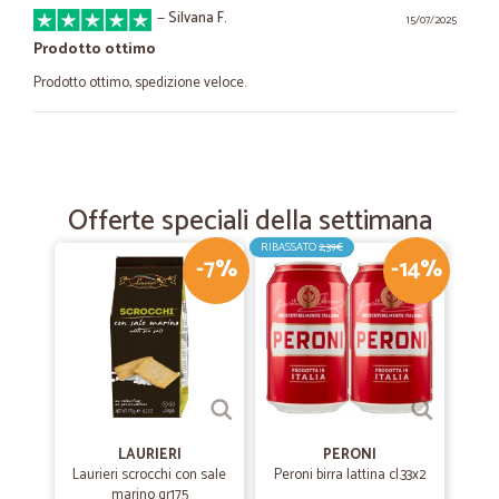
—
Silvana F.
15/07/2025
Prodotto ottimo
Prodotto ottimo, spedizione veloce.
—
Elisabeth G.
25/07/2023
L'ordine è arrivato subito
Offerte speciali della settimana
L'ordine è arrivato subito. Prezzo conveniente.
RIBASSATO
2,39€
-7%
-14%
—
Antongiulio V.
27/08/2022
Bravi economici e rapidissimi nella…
Bravi economici e rapidissimi nella consegna.
—
Ivan D.
20/05/2022
LAURIERI
PERONI
Tutto perfetto consigliatissimo
Laurieri scrocchi con sale
Peroni birra lattina cl.33x2
marino gr175
Tutto perfetto consigliatissimo