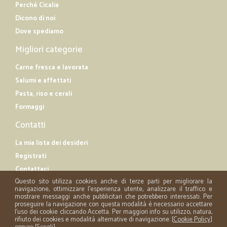
Perché Cicalia
Dicono di noi
Dove spediamo
Migliori categorie
Carne fresca e lavorata
Salumi e affettati
Pasta, riso e cerali
Formaggi
Contatti
La mia lista dei desideri
Registrati
Contattaci
Questo sito utilizza cookies anche di terze parti per migliorare la
navigazione, ottimizzare l'esperienza utente, analizzare il traffico e
mostrare messaggi anche pubblicitari che potrebbero interessati. Per
proseguire la navigazione con questa modalità è necessario accettare
l'uso dei cookie cliccando Accetta. Per maggiori info su utilizzo, natura,
rifiuto dei cookies e modalità alternative di navigazione: [
Cookie Policy
]