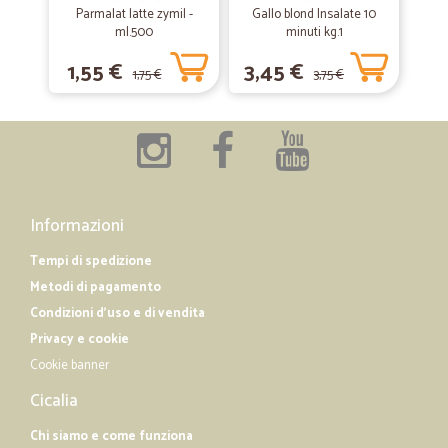
Parmalat latte zymil -
—
Trustpilot
Gallo blond Insalate 10
03/10/2018
ml.500
minuti kg.1
Come prima esperienza devo dire ottima…
1,55 €
3,45 €
Come prima esperienza devo dire ottima ... tempi rispettati call center
1,75 €
3,75 €
paziente e gentile nonchè corriere gentile e simpatico. Molto
professionali e precisi nel confezionamento della merce.
Informazioni
Tempi di spedizione
Metodi di pagamento
Condizioni d'uso e di vendita
Privacy e cookie
Cookie banner
Cicalia
Chi siamo e come funziona