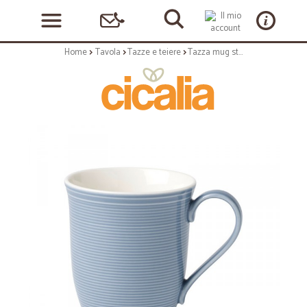
Home
Tavola
Tazze e teiere
Tazza mug stile hori 0,35 lt - serie color loop