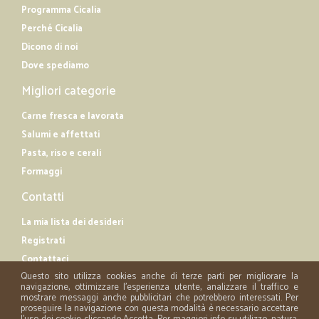
Programma Cicalia
Perché Cicalia
Dicono di noi
Dove spediamo
Migliori categorie
Carne fresca e lavorata
Salumi e affettati
Pasta, riso e cerali
Formaggi
Contatti
La mia lista dei desideri
Registrati
Contattaci
Questo sito utilizza cookies anche di terze parti per migliorare la
navigazione, ottimizzare l'esperienza utente, analizzare il traffico e
mostrare messaggi anche pubblicitari che potrebbero interessati. Per
proseguire la navigazione con questa modalità è necessario accettare