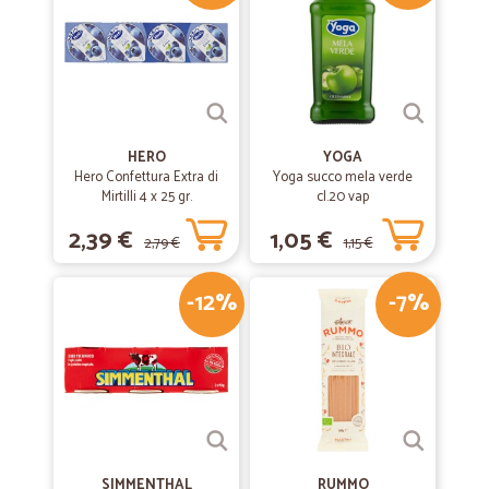
—
Davide R.
17/05/2020
Tutto perfetto
Tutto perfetto. Veloci e precisi. Ottimi anche i prezzi
—
Michele C.
23/05/2020
HERO
YOGA
molto soddisfatto.
Hero Confettura Extra di
Yoga succo mela verde
Mirtilli 4 x 25 gr.
cl.20 vap
molto soddisfatto.
2,39 €
1,05 €
2,79 €
1,15 €
—
Massimo P.
24/02/2020
-12%
-7%
Ottimo
Prodotto difficile da reperire da loro disponibile
—
Corrado S.
17/05/2019
Tutto perfetto
Tutto perfetto
SIMMENTHAL
RUMMO