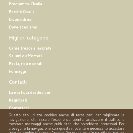
Programma Cicalia
Perché Cicalia
Dicono di noi
Dove spediamo
Migliori categorie
Carne fresca e lavorata
Salumi e affettati
Pasta, riso e cerali
Formaggi
Contatti
La mia lista dei desideri
Registrati
Contattaci
Questo sito utilizza cookies anche di terze parti per migliorare la
navigazione, ottimizzare l'esperienza utente, analizzare il traffico e
mostrare messaggi anche pubblicitari che potrebbero interessati. Per
proseguire la navigazione con questa modalità è necessario accettare