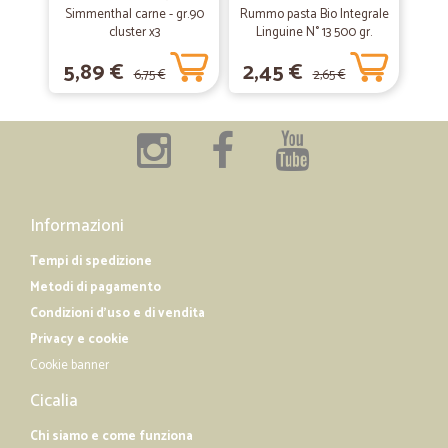
Simmenthal carne - gr.90
Rummo pasta Bio Integrale
cluster x3
Linguine N° 13 500 gr.
—
Fabio G.
18/01/2019
5,89 €
2,45 €
6,75 €
2,65 €
Tutto perfetto
Tutto perfetto, consegna velocissima. Consigliato
Informazioni
Tempi di spedizione
Metodi di pagamento
Condizioni d'uso e di vendita
Privacy e cookie
Cookie banner
Cicalia
Chi siamo e come funziona