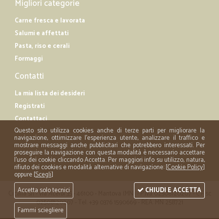
Migliori categorie
Carne fresca e lavorata
Salumi e affettati
Pasta, riso e cerali
Formaggi
Contatti
La mia lista dei desideri
Registrati
Contattaci
Questo sito utilizza cookies anche di terze parti per migliorare la
navigazione, ottimizzare l'esperienza utente, analizzare il traffico e
mostrare messaggi anche pubblicitari che potrebbero interessati. Per
proseguire la navigazione con questa modalità è necessario accettare
l'uso dei cookie cliccando Accetta. Per maggiori info su utilizzo, natura,
rifiuto dei cookies e modalità alternative di navigazione: [
Cookie Policy
]
oppure [
Scegli
]
Accetta solo tecnici
CHIUDI E ACCETTA
Cicalia srl - via Acerbi 35 - 46100 - Mantova (MN) - P.iva 02508120207 - C.Fisc
02508120207 - Tel. +39 0376 1590669 - REA: MN 258721
Fammi sciegliere