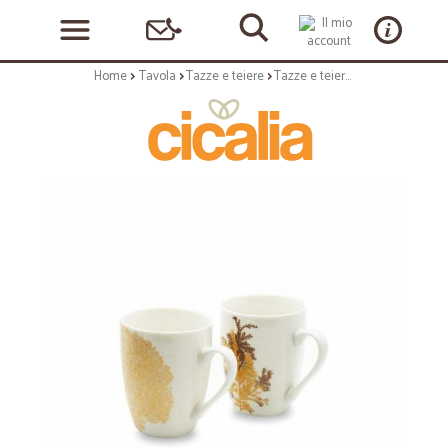
Home
Tavola
Tazze e teiere
Tazze e teiere: Singapore set 2 mug in new bone china bianca con decoro oro