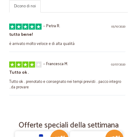
Dicono di noi
—
Petra R.
05/10/2020
tutto bene!
è arrivato molto veloce e di alta qualità
—
Francesca M.
02/07/2020
Tutto ok .
Tutto ok .. prenotato e consegnato nei tempi previsti .. pacco integro
...da provare
—
Cristina G.
11/06/2020
Consegna veloce e precisa
Offerte speciali della settimana
Consegna veloce e precisa