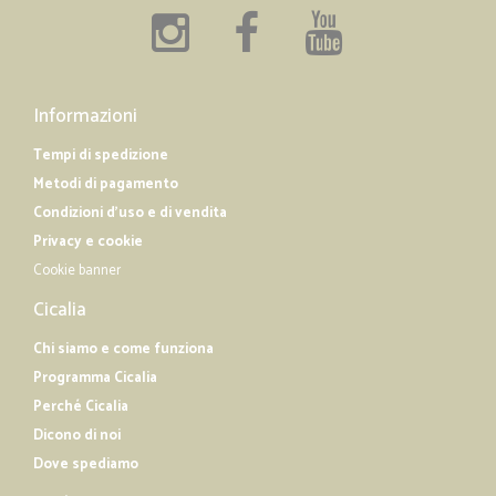
pienamente soddisfatto
pienamente soddisfatto, consegna rapida e merce arrivata in
condizioni perfette!
Informazioni
Tempi di spedizione
Metodi di pagamento
Condizioni d'uso e di vendita
Privacy e cookie
Cookie banner
Cicalia
Chi siamo e come funziona
Programma Cicalia
Perché Cicalia
Dicono di noi
Dove spediamo