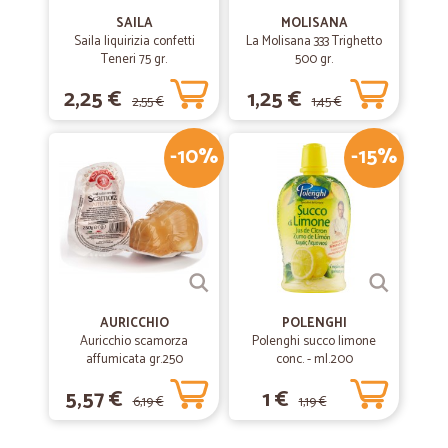
SAILA
MOLISANA
Saila liquirizia confetti
La Molisana 333 Trighetto
Teneri 75 gr.
—
Riccardo B.
500 gr.
10/11/2019
Sempre al top.
2,25 €
1,25 €
2,55 €
1,45 €
Sempre al top.
-10%
-15%
—
Rosalia G.
16/04/2019
Puntualissimo e ben confezionato.
Puntualissimo, confezionato in modo impeccabile, fare la spesa così
diventa un piacere comodamente dal divano, senza fila e stress. Ho
apprezzato che i prodotti alimentari fossero imbustati separatamente,
in modo da preservarli dai detersivi. Sicuramente comprerò di nuovo.
AURICCHIO
POLENGHI
Auricchio scamorza
Polenghi succo limone
affumicata gr.250
conc. - ml.200
—
Andrea R.
06/12/2018
Il servizio non e' abbastanza veloce
5,57 €
1 €
6,19 €
1,19 €
Il servizio non e' abbastanza veloce, ma nel contesto tutto regolare.
Forse i prezzi sarebbero da rivedere in quanto un gran risparmio non