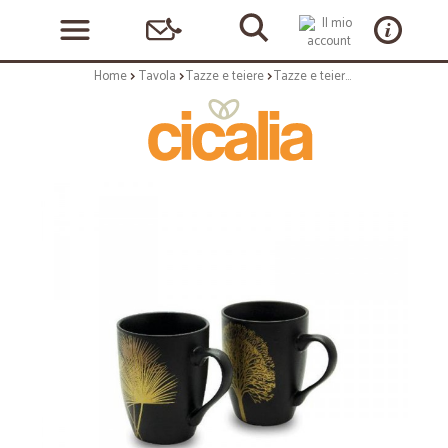
Home
Tavola
Tazze e teiere
Tazze e teiere: Singapore set 2 mug in ceramica nera con decoro oro