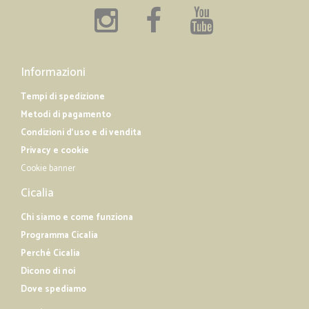
l'ho notato almeno per quanto riguarda il mio acquisto.Nel complesso
buon venditore
—
Giuseppe C.
04/12/2018
Informazioni
Ottimo e puntuale il servizio
Tempi di spedizione
Ottimo e puntuale il servizio. È come un normale supermercato.
Metodi di pagamento
Condizioni d'uso e di vendita
Privacy e cookie
Cookie banner
Cicalia
Chi siamo e come funziona
Programma Cicalia
Perché Cicalia
Dicono di noi
Dove spediamo