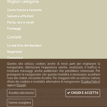
Migliori categorie
Carne fresca e lavorata
Salumi e affettati
Pasta, riso e cerali
Formaggi
Contatti
La mia lista dei desideri
Registrati
Contattaci
Questo sito utilizza cookies anche di terze parti per migliorare la
navigazione, ottimizzare l'esperienza utente, analizzare il traffico e
mostrare messaggi anche pubblicitari che potrebbero interessati. Per
proseguire la navigazione con questa modalità è necessario accettare
l'uso dei cookie cliccando Accetta. Per maggiori info su utilizzo, natura,
rifiuto dei cookies e modalità alternative di navigazione: [
Cookie Policy
]
oppure [
Scegli
]
Accetta solo tecnici
CHIUDI E ACCETTA
Cicalia srl - via Acerbi 35 - 46100 - Mantova (MN) - P.iva 02508120207 - C.Fisc
02508120207 - Tel. +39 0376 1590669 - REA: MN 258721
Fammi sciegliere