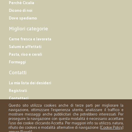
Perché Cicalia
Dicono di noi
Dove spediamo
Migliori categorie
Carne fresca e lavorata
Salumi e affettati
Pasta, riso e cerali
Formaggi
Contatti
La mia lista dei desideri
Registrati
Contattaci
Questo sito utilizza cookies anche di terze parti per migliorare la
navigazione, ottimizzare l'esperienza utente, analizzare il traffico e
mostrare messaggi anche pubblicitari che potrebbero interessati. Per
proseguire la navigazione con questa modalità è necessario accettare
l'uso dei cookie cliccando Accetta. Per maggiori info su utilizzo, natura,
rifiuto dei cookies e modalità alternative di navigazione: [
Cookie Policy
]