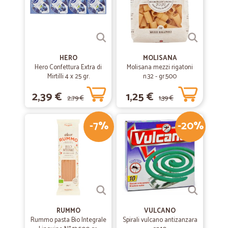
troviamo
—
Ionela cornelia P.
19/11/2019
Bravissimi?
HERO
MOLISANA
Hero Confettura Extra di
Molisana mezzi rigatoni
Bravissimi?
Mirtilli 4 x 25 gr.
n.32 - gr.500
2,39 €
1,25 €
2,79 €
1,39 €
—
Riccardo B.
04/10/2019
Ottimo
-7%
-20%
Ottimo ineccepibile
—
Agriturismo C.
16/05/2019
Molto seri
Molto seri! consegna veloce e buona comunicazione.
RUMMO
VULCANO
Rummo pasta Bio Integrale
Spirali vulcano antizanzara