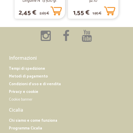
Linguine N° 13 500 gr.
—
Sara L.
pz.10
17/05/2019
Ottimo servizio
2,45 €
1,55 €
2,65 €
1,95 €
Consegna veloce. Sito di facile comprensione e utilizzo
Informazioni
Tempi di spedizione
Metodi di pagamento
Condizioni d'uso e di vendita
Privacy e cookie
Cookie banner
Cicalia
Chi siamo e come funziona
Programma Cicalia