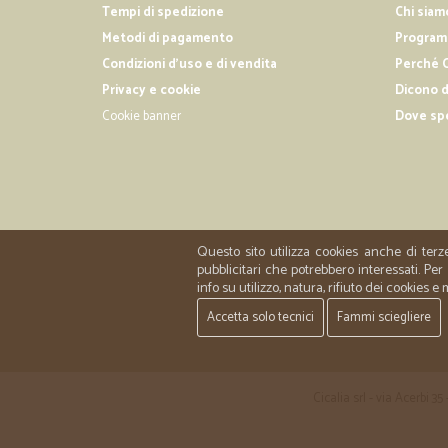
Tempi di spedizione
Chi siam
Metodi di pagamento
Programm
Condizioni d'uso e di vendita
Perché C
Privacy e cookie
Dicono d
Cookie banner
Dove sp
Questo sito utilizza cookies anche di terz
pubblicitari che potrebbero interessati. P
info su utilizzo, natura, rifiuto dei cookies e
Accetta solo tecnici
Fammi sciegliere
Cicalia srl - via Acerbi