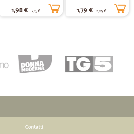
09/06/2020
1,98 €
1,79 €
2,15 €
2,09 €
.
06/04/2020
iù alti della media, consegna fino ad ora molto veloce
30/03/2020
le.
02/09/2019
Contatti