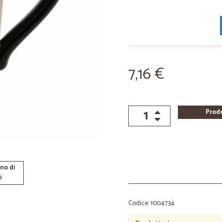
7,16 €
Prod
no di
i
Codice: 1004734