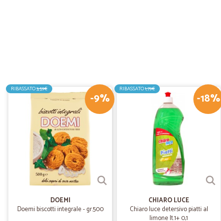
RIBASSATO
3,59€
RIBASSATO
1,79€
-9%
-18%
DOEMI
CHIARO LUCE
Doemi biscotti integrale - gr.500
Chiaro luce detersivo piatti al
limone lt.1+ 0,1