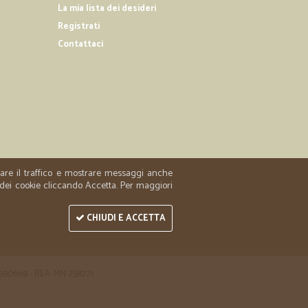
nsiglio l’esperienza
La mia lista dei desideri
Registrati
Contattaci
29/01/2019
iente
zzare il traffico e mostrare messaggi anche
 dei cookie cliccando Accetta. Per maggiori
CHIUDI E ACCETTA
 1590669 - REA: MN 258721