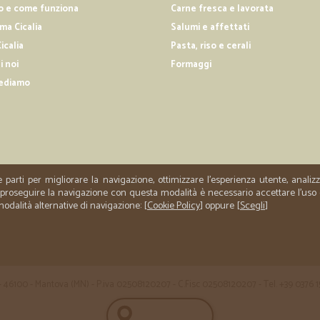
Arrivato tutto, velocità, qualità. Co
o e come funziona
Carne fresca e lavorata
a Cicalia
Salumi e affettati
icalia
Pasta, riso e cerali
—
Giovanni F.
i noi
Formaggi
Precisi e puntuali
ediamo
Precisi e puntuali. Veramente effic
e parti per migliorare la navigazione, ottimizzare l'esperienza utente, anali
er proseguire la navigazione con questa modalità è necessario accettare l'uso
 modalità alternative di navigazione: [
Cookie Policy
] oppure [
Scegli
]
 35 - 46100 - Mantova (MN) - P.iva 02508120207 - C.Fisc 02508120207 - Tel. +39 0376