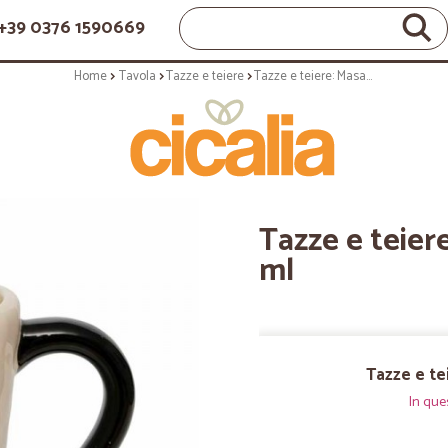
+39 0376 1590669
Home
Tavola
Tazze e teiere
Tazze e teiere: Masai mug zebra 300 ml
Tazze e teier
ml
Tazze e te
In que