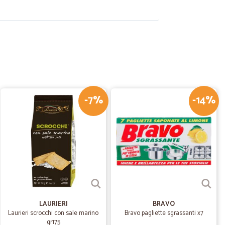
29/08/2020
nalità
 consigliare a tutti!!!
-7%
-14%
14/08/2020
tti in modo trasparente. Un po? caro.
28/07/2020
ato…
lche ritardo, è dipeso dal corriere, non da Cicalia.
LAURIERI
BRAVO
Laurieri scrocchi con sale marino
Bravo pagliette sgrassanti x7
gr175