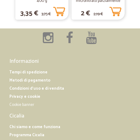
400 g
microfiltrato parzialmente
Orgogliosi di aver conosciuto Voi e mi…
scremato lt.1
3,35 €
2 €
Orgogliosi di aver conosciuto Voi e mi riservo di altri ordini anche da
3,75 €
2,19 €
parte di amici grazie la mia divulgazione, Saluti ordiali.
—
Silvia M.
10/09/2019
Esperienza d'acquisto positiva
Esperienza d'acquisto positiva. Ho provato alcuni prodotti freschi e li
Informazioni
ho trovati ottimi. Di sicuro ripeterò questa esperienza anche
soddisfatta della precisione nei tempi di consegna.
Tempi di spedizione
Metodi di pagamento
Condizioni d'uso e di vendita
Privacy e cookie
Cookie banner
Cicalia
Chi siamo e come funziona
Programma Cicalia