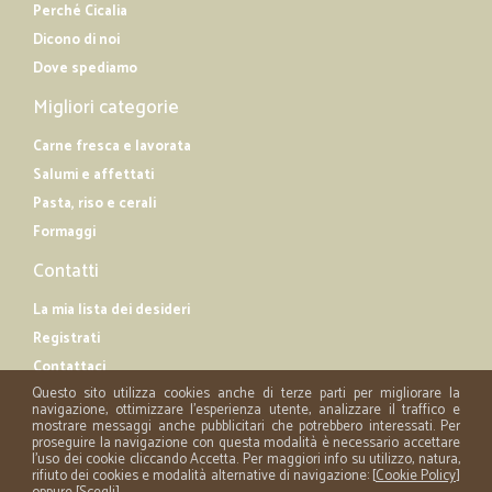
Perché Cicalia
Dicono di noi
Dove spediamo
Migliori categorie
Carne fresca e lavorata
Salumi e affettati
Pasta, riso e cerali
Formaggi
Contatti
La mia lista dei desideri
Registrati
Contattaci
Questo sito utilizza cookies anche di terze parti per migliorare la
navigazione, ottimizzare l'esperienza utente, analizzare il traffico e
mostrare messaggi anche pubblicitari che potrebbero interessati. Per
proseguire la navigazione con questa modalità è necessario accettare
l'uso dei cookie cliccando Accetta. Per maggiori info su utilizzo, natura,
rifiuto dei cookies e modalità alternative di navigazione: [
Cookie Policy
]