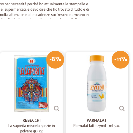
so per necessità perché ho attualmente le stampelle e
i supermercati, e devo dire che ho trovato di tutto e di
 molta attenzione alle scadenze sui freschi e arrivano in
rò di più gli autisti gentilissimi e molto cordiali, mi
tro casa. Sono molto contenta è stata una bella scoperta
servizio di spesa online. Voto 10+++++
.
30/03/2025
-8%
-11%
27/11/2023
ilità e…
 la gentilezza delle operatrici.Azienda seria ha voglia di
REBECCHI
PARMALAT
La saporita miscela spezie in
Parmalat latte zymil - ml.500
27/05/2021
polvere gr.4x2