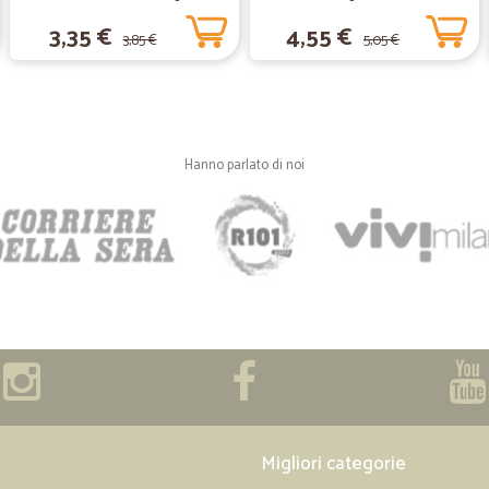
Incredibilmente veloci!
3,35 €
4,55 €
3,85 €
5,05 €
Incredibilmente veloci!
—
Maria anton
La pasta...
Hanno parlato di noi
Ho preso 15 pacchi di pasta cresta d
formato è rotto e frantumato.... Pra
—
Gianluigi P.
Perfetti
Rapidità nella consegna e merce co
complimenti
—
Barbara D.
Migliori categorie
Serietà e puntualità