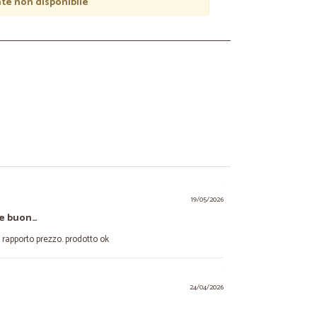
e non disponibile
19/05/2026
le buon…
rapporto prezzo. prodotto ok
24/04/2026