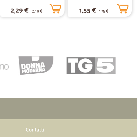
2,29 €
1,55 €
2,49 €
1,75 €
ietta T.
04/10/2020
i gallo, ma purtroppo la maggior parte dei pacchi il
ticamente sembra pastina... Peccato!! Per il resto ok.
13/12/2019
rrispondente alle fotografie ed alla descrizione.
08/05/2019
Contatti