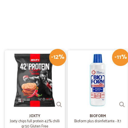
-12%
-11%
JOXTY
BIOFORM
Joxty chips full protein 42% chilli
Bioform plus disinfettante - lt.1
gr.50 Gluten Free