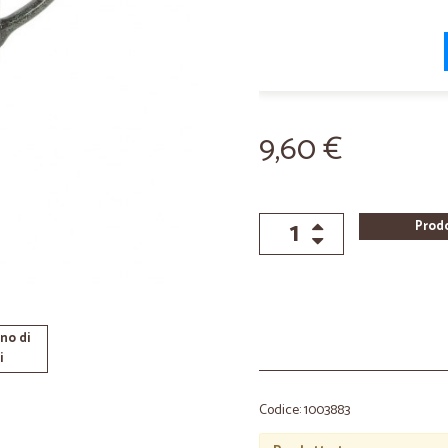
9,60 €
Prod
no di
i
Codice: 1003883