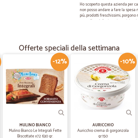
Ho scoperto questa azienda per ca
non posso andare a fare la spesa ne
più, prodotti freschissimi, porgono
comodi scatoloni con i manici e vi di
hanno sempre portato tutto fin den
e continuerò ad utilizzare questo 
Offerte speciali della settimana
—
Francesca A
-12%
-10%
ottimio servizio
ottimi, veloce, vntaggioso cortese.
—
Trustpilot
Cicalia grazie per la disponib
Cicalia grazie per la disponibilità e
fare di crescita tanti auguri.
MULINO BIANCO
AURICCHIO
Mulino Bianco Le Integrali Fette
Auricchio crema di gorgonzola
—
Nadia S.
Biscottate x72 630 gr.
gr.150