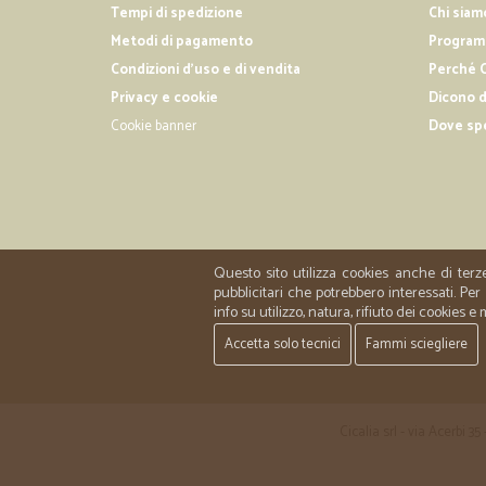
Tempi di spedizione
Chi siam
Metodi di pagamento
Programm
Condizioni d'uso e di vendita
Perché C
Privacy e cookie
Dicono d
Cookie banner
Dove sp
Questo sito utilizza cookies anche di terz
pubblicitari che potrebbero interessati. P
info su utilizzo, natura, rifiuto dei cookies e
Accetta solo tecnici
Fammi sciegliere
Cicalia srl - via Acerbi