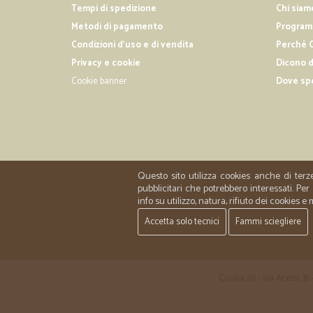
Tempi di spedizione
Chi siam
Metodi di pagamento
Programm
Condizioni d'uso e di vendita
Perché C
Privacy e cookie
Dicono d
Cookie banner
Dove sp
Questo sito utilizza cookies anche di terz
pubblicitari che potrebbero interessati. P
info su utilizzo, natura, rifiuto dei cookies e
Accetta solo tecnici
Fammi sciegliere
Cicalia srl - via Acerbi