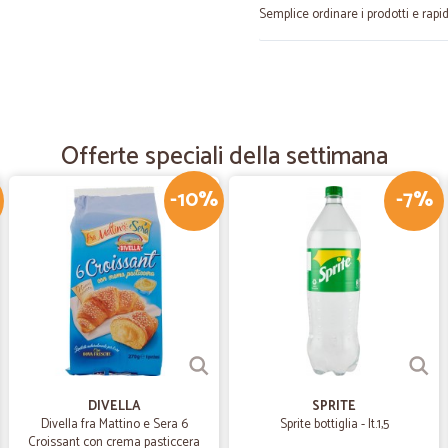
Semplice ordinare i prodotti e rapid
—
Roberto B.
Cicalia offre prodotti da gr
Cicalia offre prodotti da grande di
Offerte speciali della settimana
gastronomiche. Mi permette di fare
"scorta" che al buongusto. Consegn
distributori invece non garantiscon
-10%
-7%
—
Marco S.
Mi sono trovato bene e i pr
Mi sono trovato bene e i prodotti 
—
Patrizia P.
DIVELLA
SPRITE
Grazie
Divella fra Mattino e Sera 6
Sprite bottiglia - lt.1,5
Grazie , sempre efficenti e velociss
Croissant con crema pasticcera