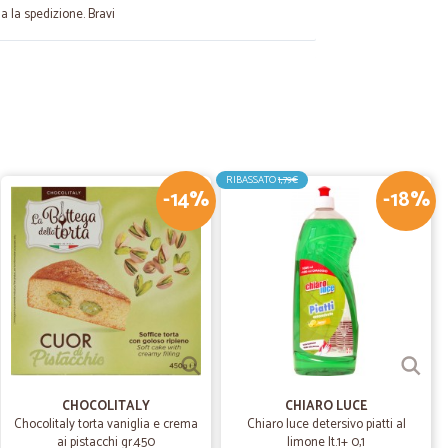
a la spedizione. Bravi
01/02/2022
ande…
stribuzione ma anche di nicchia e specialità
 in una unica soluzione una spesa sia dedicata alla
a veloce e puntuale in un periodo in cui i grandi
RIBASSATO
1,79€
o i tempi.
-14%
-18%
30/09/2021
odotti sono…
sono buoni
04/06/2021
CHOCOLITALY
CHIARO LUCE
Chocolitaly torta vaniglia e crema
Chiaro luce detersivo piatti al
imi..
ai pistacchi gr.450
limone lt.1+ 0,1