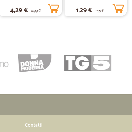
4,29 €
1,29 €
4,99 €
1,59 €
.
05/08/2020
28/07/2020
icalia, ma oggi posso valutarne il servizio, la varietà
migliori del web. Forse, più di una lamentela è un
il per ogni ordine effettuato può risultare fastidioso. Al di
ostanza riflette un sito davvero ottimo sotto ogni punto di
tra le persone che si conoscono.
23/06/2020
Contatti
ervizio. Migliorabili, a parer mio, i limiti imposti