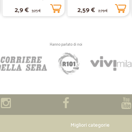
270 gr.
2,9 €
2,59 €
3,25 €
2,79 €
—
Giuseppe A
SPEDIZIONE VELOCISSIMA
SPEDIZIONE VELOCISSIMA
Hanno parlato di noi
—
Nicoletti R.
Sorprendente
Non è molto tempo che ho scoperto C
dei prodotti ed i prezzi come tra i 
suggerimento, l'invio di cinque e-ma
là di queste quisquiglie, però, la s
vista e degno di essere divulgato 
—
Marco T.
Buoni prezzi
Migliori categorie
Buoni prezzi, prodotti e qualità del s