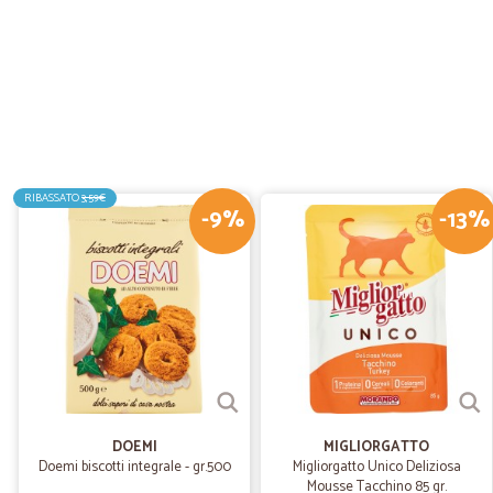
RIBASSATO
3,59€
-9%
-13%
DOEMI
MIGLIORGATTO
Doemi biscotti integrale - gr.500
Migliorgatto Unico Deliziosa
Mousse Tacchino 85 gr.