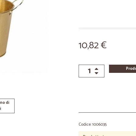
10,82 €
Prod
no di
i
Codice: 1006035