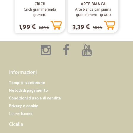
CRICH
ARTE BIANCA
—
Marcello D.
18/01/2020
Crich gran merenda
Arte bianca pan piuma
Prodotto arrivato nei tempi stabiliti…
gr.25x10
grano tenero - gr.400
Prodotto arrivato nei tempi stabiliti perfetto
1,99 €
3,39 €
2,29 €
3,89 €
—
Claudio M.
06/04/2019
Ottima aziende precisa e veloce nella…
Ottima aziende precisa e veloce nella consegna, da consigliare per
acquisti online.
Informazioni
Tempi di spedizione
Metodi di pagamento
Condizioni d'uso e di vendita
Privacy e cookie
Cookie banner
Cicalia