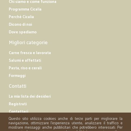
Chi siamo e come funziona
Programma Cicalia
Perché Cicalia
Dicono di noi
Dove spediamo
Migliori categorie
Carne fresca e lavorata
Salumi e affettati
Pasta, riso e cerali
Formaggi
Contatti
La mia lista dei desideri
Registrati
Contattaci
Questo sito utilizza cookies anche di terze parti per migliorare la
navigazione, ottimizzare l'esperienza utente, analizzare il traffico e
mostrare messaggi anche pubblicitari che potrebbero interessati. Per