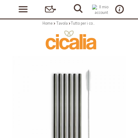
Home
Tavola
Tutto per i cocktail: Miami set 6 cannucce con scovolino nero glossy