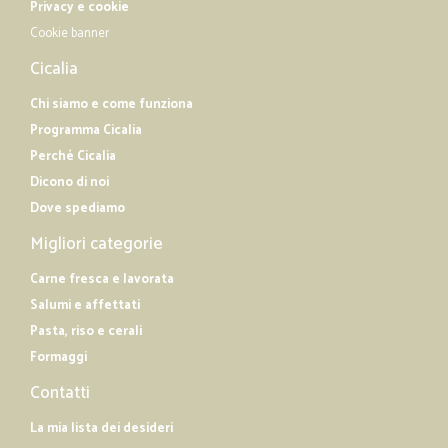
Privacy e cookie
Cookie banner
—
Marina A.
22/05/2019
Cicalia
servizio ottimo
servizio ottimo - forse eccessive le spese accessorie
Chi siamo e come funziona
Programma Cicalia
Perché Cicalia
Dicono di noi
Dove spediamo
Migliori categorie
Carne fresca e lavorata
Salumi e affettati
Pasta, riso e cerali
Formaggi
Contatti
La mia lista dei desideri