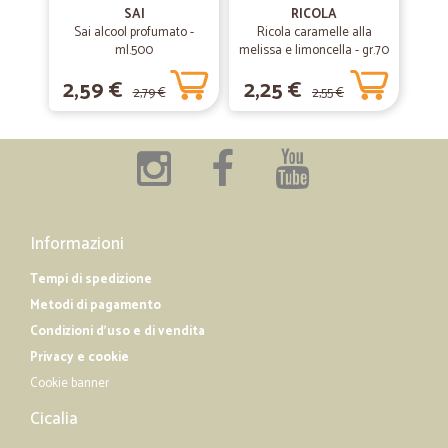
SAI
RICOLA
Azienda seria consegna rapida ed efficiente
Sai alcool profumato -
Ricola caramelle alla
ml.500
melissa e limoncella - gr.70
2,59 €
2,25 €
2,79 €
2,55 €
—
Chiara M.
20/12/2018
mi piace sono anziana e ho bisogno di…
mi piace sono anziana e ho bisogno di fare la spesa a m odo mio
cosa mi serve e quando spendere CICALIA e tutto questo consilio a
tutti e affidabile .GRAZIE
Informazioni
Tempi di spedizione
Metodi di pagamento
Condizioni d'uso e di vendita
Privacy e cookie
Cookie banner
Cicalia