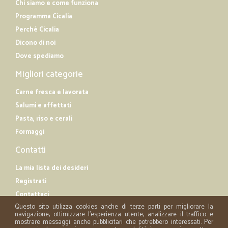
Chi siamo e come funziona
Programma Cicalia
Perché Cicalia
Dicono di noi
Dove spediamo
Migliori categorie
Carne fresca e lavorata
Salumi e affettati
Pasta, riso e cerali
Formaggi
Contatti
La mia lista dei desideri
Registrati
Contattaci
Questo sito utilizza cookies anche di terze parti per migliorare la
navigazione, ottimizzare l'esperienza utente, analizzare il traffico e
mostrare messaggi anche pubblicitari che potrebbero interessati. Per