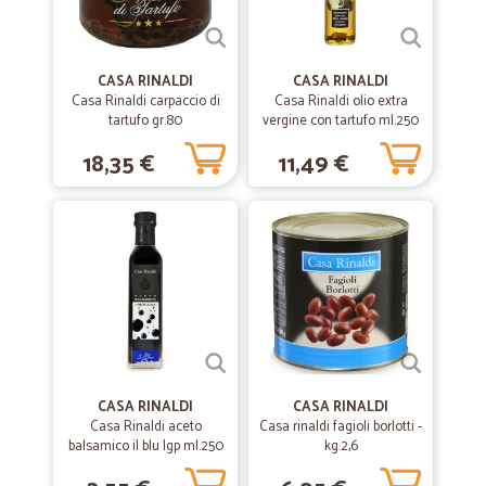
—
Barbara F.
30/10/2019
Cicalia Super!!!
CASA RINALDI
CASA RINALDI
Casa Rinaldi carpaccio di
Casa Rinaldi olio extra
Mi sono trovata molto bene non avendo la possibilità di andare a fare
tartufo gr.80
vergine con tartufo ml.250
la spesa ho voluto provare questo servizio. Tutto arrivato
correttamente ed imballato alla perfezione. Sono rimasta sorpresa e
18,35 €
11,49 €
ricomprerò sicuramente da voi
—
Trustpilot
11/10/2019
Spalmabile alle nocciole
Sono soddisfatta dei vostri prodotti che uso regolarmente, latte,
cotolette surgelate, spalmabile nocciole, purtroppo oggi al
supermercato Conad city a Siena mi hanno detto che la spalmabile è
stata ritirata dal commercio. È vero?? Ne sarei dispiaciuta tantissimo
CASA RINALDI
CASA RINALDI
Casa Rinaldi aceto
—
Faustina C.
Casa rinaldi fagioli borlotti -
23/09/2019
balsamico il blu Igp ml.250
kg.2,6
acquisti sicuri e comodi