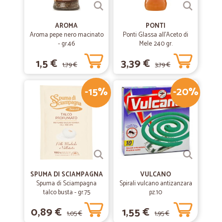
AROMA
PONTI
Aroma pepe nero macinato
Ponti Glassa all'Aceto di
- gr.46
Mele 240 gr.
1,5 €
3,39 €
1,79 €
3,79 €
-15%
-20%
SPUMA DI SCIAMPAGNA
VULCANO
Spuma di Sciampagna
Spirali vulcano antizanzara
talco busta - gr.75
pz.10
0,89 €
1,55 €
1,05 €
1,95 €