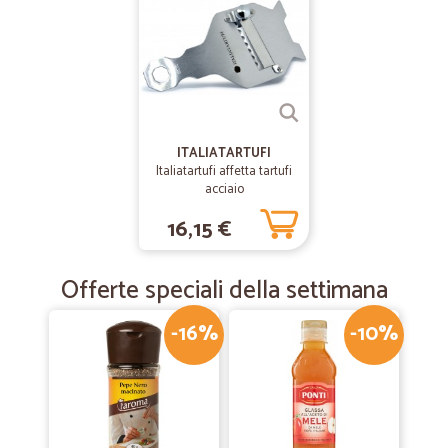
Era la prima volta che effettuavo un ordine con Cicalia e mi sono
trovato benissimo: il sito è intuitivo, la procedura di pagamento
velocissima e in generale tutte le operazioni sono segnalate passo
per passo via email, compreso il tracking. La merce è arrivata davvero
in 24 ore e il pacco era imballato correttamente. Non posso che
essere soddisfatto e mi sento davvero di consigliare questo servizio!
ITALIATARTUFI
Italiatartufi affetta tartufi
acciaio
16,15 €
Offerte speciali della settimana
-16%
-10%