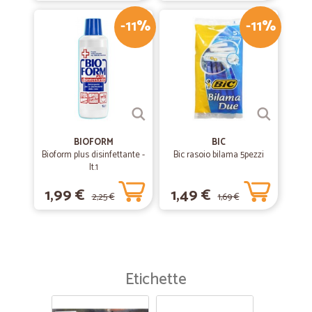
-11%
-11%
BIOFORM
BIC
Bioform plus disinfettante -
Bic rasoio bilama 5pezzi
lt.1
1,99 €
1,49 €
2,25 €
1,69 €
Etichette