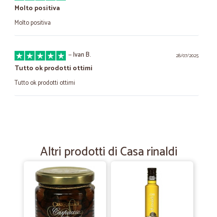
Molto positiva
Molto positiva
—
Ivan B.
28/07/2025
Tutto ok prodotti ottimi
Tutto ok prodotti ottimi
—
Egidio G.
24/05/2020
ottimo tutto apposto sia i prodotti
ottimo tutto apposto sia i prodotti, l'imballaggio e la cortesia
Altri prodotti di Casa rinaldi
—
Francesco A.
27/10/2019
Ottimo acquisto
Ottimo acquisto, prezzi onesti e velocità di consegna.