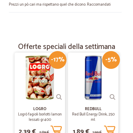
Prezzi un pò cari ma rispettano quel che dicono. Raccomandati
—
Paolo C.
28/12/2020
Tutto OK
Tutto OK, consegna veloce
Offerte speciali della settimana
-17%
-5%
—
Rosa M.
14/06/2020
Qualita'eccellente
Qualita'eccellente
—
Georges V.
20/01/2020
prodoti exelenti
LOGRO
REDBULL
Logrò fagioli borlotti lamon
Red Bull Energy Drink, 250
prodoti exelenti
lessati gr.400
ml.
2,39 €
1,89 €
2,89 €
1,99 €