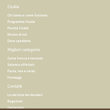
Cicalia
Chi siamo e come funziona
Programma Cicalia
Perché Cicalia
Dicono di noi
Dove spediamo
Migliori categorie
Carne fresca e lavorata
Salumi e affettati
Pasta, riso e cerali
Formaggi
Contatti
La mia lista dei desideri
Registrati
Contattaci