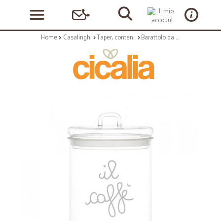
Home
Casalinghi
Taper, contenitori, conservatori
Barattolo da caffè in vetro decorato d.12 cm decoro il caffe