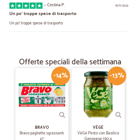
—
Cristina P.
18/11/2023
Un po’ troppe spese di trasporto
Un po’ troppe spese di trasporto
—
Alessandro C.
30/11/2022
Ottimo
Offerte speciali della settimana
Ottimo, preciso e veloce.
-14%
-13%
—
Sergio S.
27/11/2021
un po' cari ma puntuali
un po' cari ma puntuali
—
Carlo M.
01/11/2021
BRAVO
VÉGÉ
Ampia scelta,spedizione velocissima.
Bravo pagliette sgrassanti
VéGé Pesto con Basilico
x7
Genovese 190 g
Ampia scelta,spedizione velocissima.