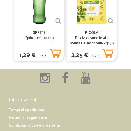
—
Daya M.
26/12/2018
non c'è nulla da aggiungere ottimo…
non c'è nulla da aggiungere ottimo servizio fino adesso
SPRITE
RICOLA
Sprite - ml.330 vap
Ricola caramelle alla
melissa e limoncella - gr.70
—
Rosalba M.
04/12/2018
1,29 €
2,25 €
1,59 €
2,55 €
Sono veramente soddisfatta
Sono veramente soddisfatta, ! Velocissima spedizione, servizio molto
cortese ed accurato, prodotti al top ! Grazie Rosalba Maffei
Informazioni
Tempi di spedizione
Metodi di pagamento
Condizioni d'uso e di vendita