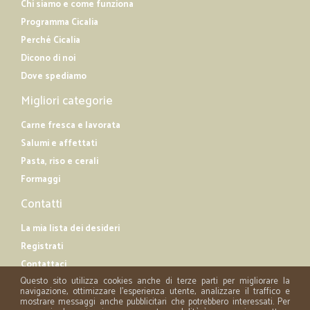
Chi siamo e come funziona
Programma Cicalia
Perché Cicalia
Dicono di noi
Dove spediamo
Migliori categorie
Carne fresca e lavorata
Salumi e affettati
Pasta, riso e cerali
Formaggi
Contatti
La mia lista dei desideri
Registrati
Contattaci
Questo sito utilizza cookies anche di terze parti per migliorare la
navigazione, ottimizzare l'esperienza utente, analizzare il traffico e
mostrare messaggi anche pubblicitari che potrebbero interessati. Per