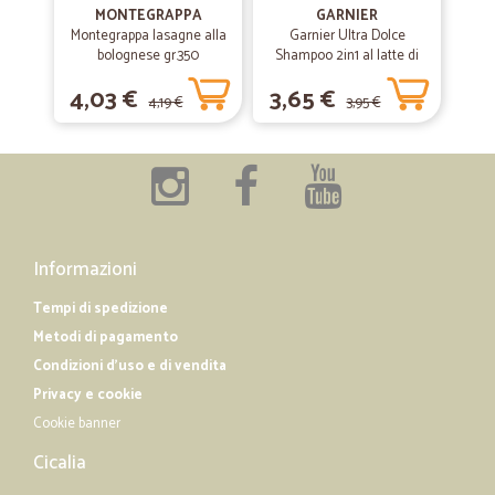
MONTEGRAPPA
GARNIER
Molto rapidi e gentili
Montegrappa lasagne alla
Garnier Ultra Dolce
bolognese gr.350
Shampoo 2in1 al latte di
Vaniglia e polpa di Papaya
4,03 €
3,65 €
—
Fabio L.
per capelli lunghi, 300 ml.
04/12/2018
4,19 €
3,95 €
Top.
Salve, continuerò a fare acquisti,Molto rapidi nelle consegne, perfetti
gli alimenti. ....Salve . alla prossima.
Informazioni
Tempi di spedizione
Metodi di pagamento
Condizioni d'uso e di vendita
Privacy e cookie
Cookie banner
Cicalia