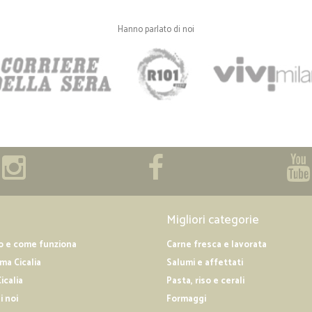
Hanno parlato di noi
—
Salvatore G
Veloci e professionali!
Veloci e professionali!
Migliori categorie
o e come funziona
Carne fresca e lavorata
a Cicalia
Salumi e affettati
icalia
Pasta, riso e cerali
i noi
Formaggi