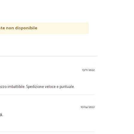
e non disponibile
13/11/2022
zzo imbattibile. Spedizione veloce e puntuale.
10/04/2022
i.