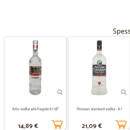
Spess
Artic vodka alla fragola lt.1 18°
Russian standard vodka - lt.1
14,89 €
21,09 €