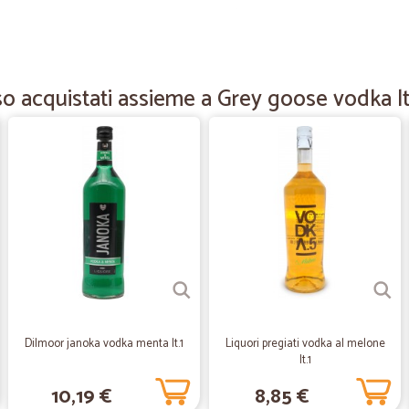
—
Mario Z.
Merce arrivata come da pro
Merce arrivata come da promessa. T
o acquistati assieme a Grey goose vodka lt
regalini che sono arrivati col pacco
—
Andrea G.
Semplice
Semplice , veloce , affidabile . Il 
buono.
—
Cecilia P.
Ottimo venditore preciso e 
Ottimo venditore preciso e rapido n
Dilmoor janoka vodka menta lt.1
Liquori pregiati vodka al melone
venditore
lt.1
10,19 €
8,85 €