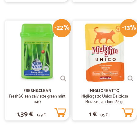
-22%
-13%
FRESH&CLEAN
MIGLIORGATTO
Fresh&Clean salviette green mint
Migliorgatto Unico Deliziosa
x40
Mousse Tacchino 85 gr.
1,39 €
1 €
1,79 €
1,15 €