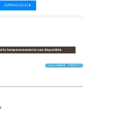
SUPERALCOLICI
otto temporaneamente non disponibile
Costava
631,69 €
- RIBASSATO
O