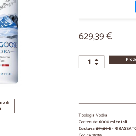
629,39 €
Prod
no di
i
Tipologia: Vodka
Contenuto:
6000 ml totali
Costava
631,69 €
- RIBASSAT
Codice: 75255