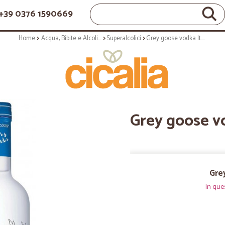
+39 0376 1590669
Home
Acqua, Bibite e Alcolici
Superalcolici
Grey goose vodka lt.6 40°
Grey goose vo
Gre
In que