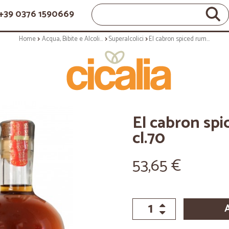
+39 0376 1590669
Home
Acqua, Bibite e Alcolici
Superalcolici
El cabron spiced rum xo extra old cl.70
El cabron spi
cl.70
53,65 €