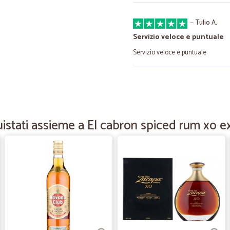
—
Tulio A.
Servizio veloce e puntuale
Servizio veloce e puntuale
—
Anna S.
SIETE PRECISI E VELOCI SO
SIETE PRECISI E VELOCI SONO M
stati assieme a El cabron spiced rum xo ex
—
Elena G.
carne eccellente e verdura 
carne eccellente e verdura top ho
(arrivata dopo 1 settimana)
—
Stefania Z.