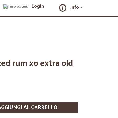
LogIn
Info
ced rum xo extra old
AGGIUNGI AL CARRELLO