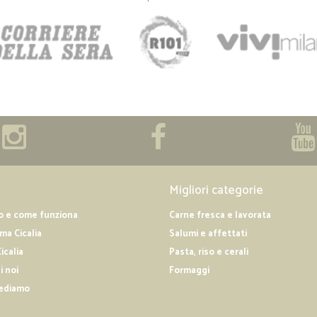
Migliori categorie
o e come funziona
Carne fresca e lavorata
a Cicalia
Salumi e affettati
icalia
Pasta, riso e cerali
i noi
Formaggi
ediamo