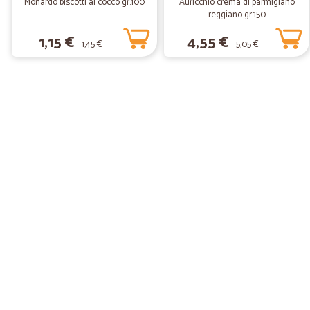
Monardo biscotti al cocco gr.100
Auricchio crema di parmigiano
reggiano gr.150
1,15 €
4,55 €
1,45 €
5,05 €