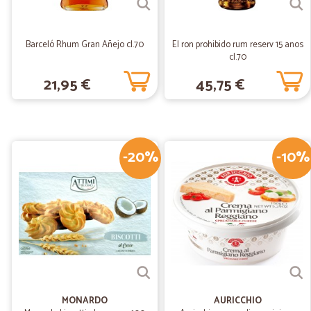
Barceló Rhum Gran Añejo cl.70
El ron prohibido rum reserv 15 anos
cl.70
21,95 €
45,75 €
-20%
-10%
MONARDO
AURICCHIO