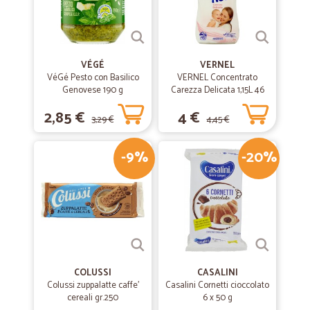
VÉGÉ
VERNEL
VéGé Pesto con Basilico
VERNEL Concentrato
Genovese 190 g
Carezza Delicata 1,15L 46
lavaggi
2,85 €
4 €
3,29 €
4,45 €
-9%
-20%
COLUSSI
CASALINI
Colussi zuppalatte caffe'
Casalini Cornetti cioccolato
cereali gr.250
6 x 50 g