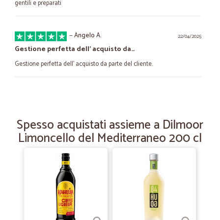
gentili e preparati
—
Angelo A.
22/04/2025
Gestione perfetta dell' acquisto da…
Gestione perfetta dell' acquisto da parte del cliente.
—
Roberto B.
19/06/2024
velocissimi...tutto ok.
Spesso acquistati assieme a Dilmoor
velocissimi...tutto ok.
Limoncello del Mediterraneo 200 cl
—
Giuseppe C.
24/12/2023
Una sicurezza
È la terza volta che acquisto tutto perfetto .
—
Giuseppe L.
10/01/2023