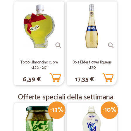
—
Sandro M.
01/06/2020
Quasi perfetto.
Se non fosse per un paio di confezioni di biscotti frantumati sarebbe
stato tutto perfetto. Sono soddisfatto comunque.
—
Edoardo P.
10/01/2019
Torboli limoncino cuore
Bols Elder flower liqueur
Supermercato a domicilio
cl.20 - 20°
cl.70
Grande scelta di prodotti di marca a prezzi vantaggiosi, spedizioni
6,59 €
17,35 €
rapide e precise anche con mezzi refrigerati se si acquistano prodotti
deperibili, un vero supermarket a domicilio.
Offerte speciali della settimana
-13%
-10%