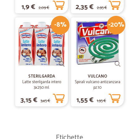
1,9 €
2,35 €
2,09 €
2,95 €
-8%
-20%
STERILGARDA
VULCANO
Latte sterilgarda intero
Spirali vulcano antizanzara
3x250 ml.
pz.10
3,15 €
1,55 €
3,45 €
1,95 €
Etichette