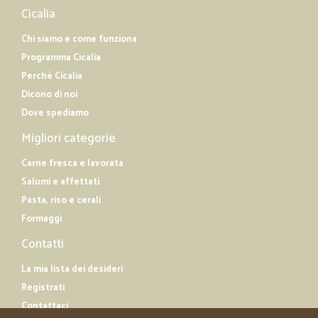
Cicalia
Chi siamo e come funziona
Programma Cicalia
Perché Cicalia
Dicono di noi
Dove spediamo
Migliori categorie
Carne fresca e lavorata
Salumi e affettati
Pasta, riso e cerali
Formaggi
Contatti
La mia lista dei desideri
Registrati
Contattaci