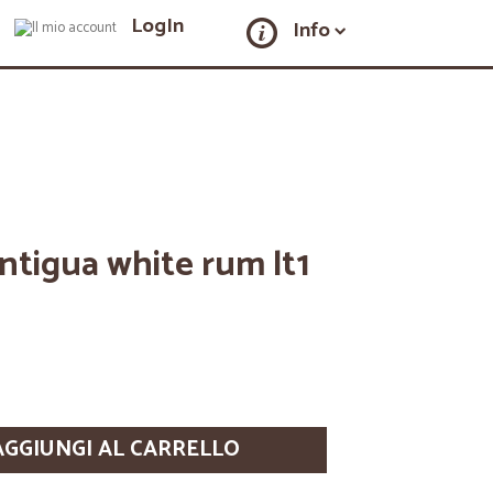
LogIn
Info
antigua white rum lt1
AGGIUNGI AL CARRELLO