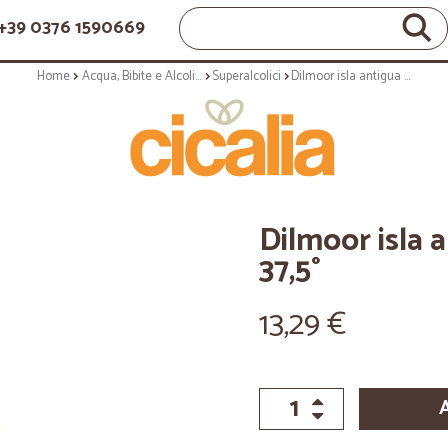
+39 0376 1590669
Home
Acqua, Bibite e Alcolici
Superalcolici
Dilmoor isla antigua white rum lt1 37,5°
Dilmoor isla 
37,5°
13,29 €