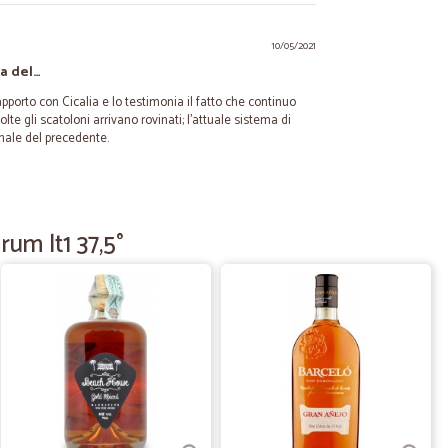
10/05/2021
a del…
pporto con Cicalia e lo testimonia il fatto che continuo
lte gli scatoloni arrivano rovinati; l'attuale sistema di
nale del precedente.
24/09/2020
rum lt1 37,5°
ati co cura e nei tempi indicati. Consigliato.
24/05/2020
lla consegna…
egna soltanto un po' cari su frutta e verdura potreste fare
 soddisfatta!