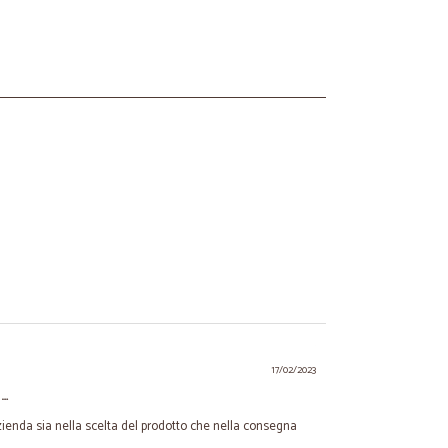
17/02/2023
o…
azienda sia nella scelta del prodotto che nella consegna