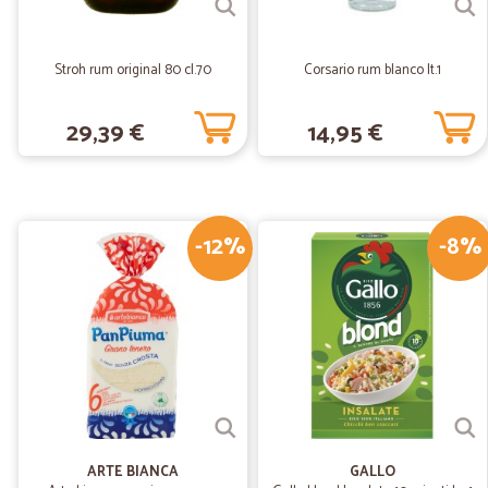
Stroh rum original 80 cl.70
Corsario rum blanco lt.1
29,39 €
14,95 €
-12%
-8%
ARTE BIANCA
GALLO