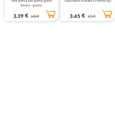
Arte bianca pan piuma grano
Gallo blond Insalate 10 minuti kg.1
tenero - gr.400
3,39 €
3,45 €
3,89 €
3,75 €