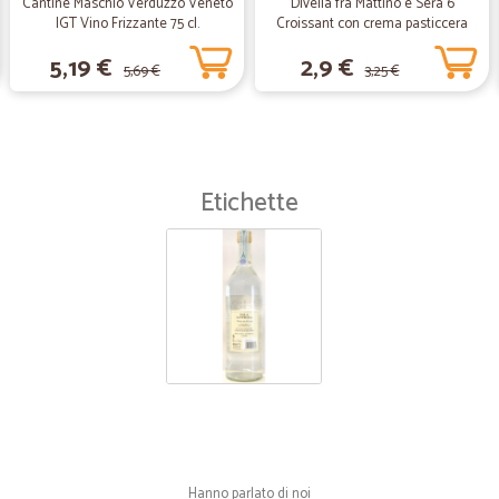
Cantine Maschio Verduzzo Veneto
Divella fra Mattino e Sera 6
IGT Vino Frizzante 75 cl.
Croissant con crema pasticcera
veloci e puntuali ,professionali c
270 gr.
5,19 €
2,9 €
5,69 €
3,25 €
—
Daniela V.
Ottimo servizio
Ottimo servizio, rapido e preciso. C
Etichette
—
Franca P.
Veloce e precisa!
Veloce e precisa!
Hanno parlato di noi