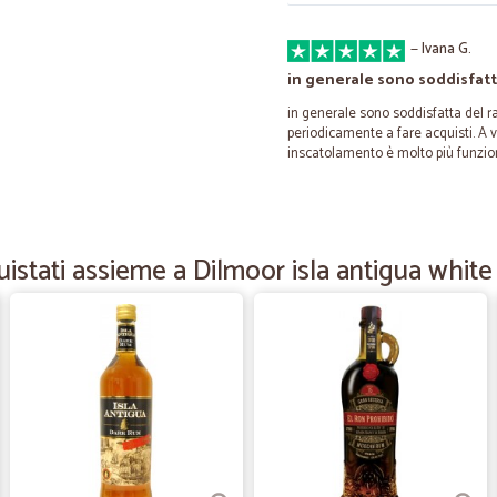
—
Ivana G.
in generale sono soddisfatt
in generale sono soddisfatta del ra
periodicamente a fare acquisti. A vo
inscatolamento è molto più funzio
—
Fabrizio F.
Tempi
stati assieme a Dilmoor isla antigua white 
Tempi, trasporto e consegna effettu
—
Eleonora F.
Ottimi prodotti puntuali ne
Ottimi prodotti puntuali nella cons
più offerte ma tutto sommato sono