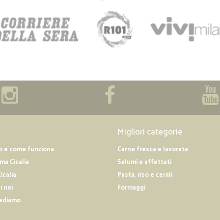
Migliori categorie
o e come funziona
Carne fresca e lavorata
a Cicalia
Salumi e affettati
icalia
Pasta, riso e cerali
i noi
Formaggi
ediamo