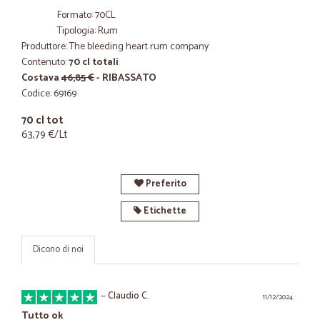
Formato: 70CL
Tipologia: Rum
Produttore: The bleeding heart rum company
Contenuto:
70 cl totali
Costava
46,85 €
- RIBASSATO
Codice: 69169
70 cl tot
63,79 €/Lt
Preferito
Etichette
Dicono di noi
—
Claudio C.
11/12/2024
Tutto ok