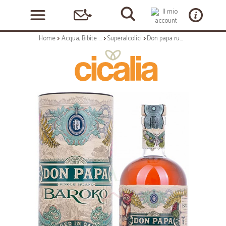
Home
Acqua, Bibite e Alcolici
Superalcolici
Don papa rum baroko cl.70 astucciato