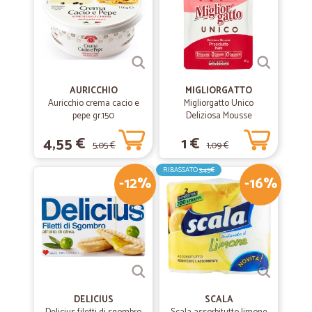
AURICCHIO
MIGLIORGATTO
Auricchio crema cacio e
Migliorgatto Unico
pepe gr.150
Deliziosa Mousse
Prosciutto 85 gr.
4,55 €
1 €
5,05 €
1,09 €
RIBASSATO
3,45€
-12%
-16%
DELICIUS
SCALA