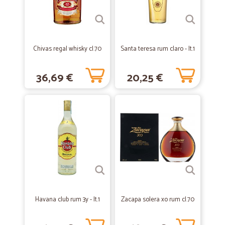
—
Giuseppe C.
16/08/2020
The infre deteinato
Veloci precisi affidabili
Chivas regal whisky cl.70
Santa teresa rum claro - lt.1
—
Francesca R.
17/07/2020
36,69 €
20,25 €
molto buono
Prezzo buono e tempi di consegna veloci
—
Luca B.
03/06/2020
tutto ok
spedizione rapida e ottimo prodotto
—
Antonio D.
13/01/2020
Havana club rum 3y - lt.1
Zacapa solera xo rum cl.70
Tutto bene veloci e merce ok
Tutto bene veloci e merce ok