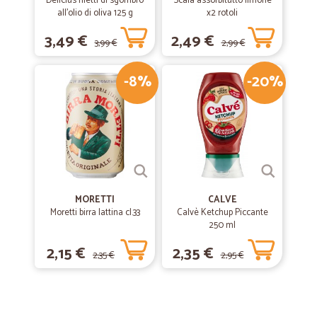
Delicius filetti di sgombro
Scala assorbitutto limone
all'olio di oliva 125 g
x2 rotoli
3,49 €
2,49 €
3,99 €
2,99 €
-8%
-20%
MORETTI
CALVE
Moretti birra lattina cl.33
Calvè Ketchup Piccante
250 ml
2,15 €
2,35 €
2,35 €
2,95 €