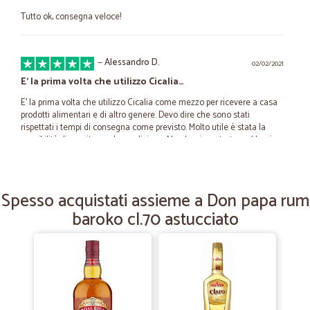
Tutto ok, consegna veloce!
—
Alessandro D.
02/02/2021
E' la prima volta che utilizzo Cicalia…
E' la prima volta che utilizzo Cicalia come mezzo per ricevere a casa
prodotti alimentari e di altro genere. Devo dire che sono stati
rispettati i tempi di consegna come previsto. Molto utile è stata la
possibilità di monitorare la spedizione. Non ho riscontrato problemi
alla consegna per quanto riguarda lo stato fisico del pacco. Come
inizio promette bene e ben meritate 5 stelle.
Spesso acquistati assieme a Don papa rum
—
Maria antonietta T.
baroko cl.70 astucciato
04/10/2020
La pasta...
Ho preso 15 pacchi di pasta cresta di gallo, ma purtroppo la maggior
parte dei pacchi il formato è rotto e frantumato.... Praticamente
sembra pastina... Peccato!! Per il resto ok.