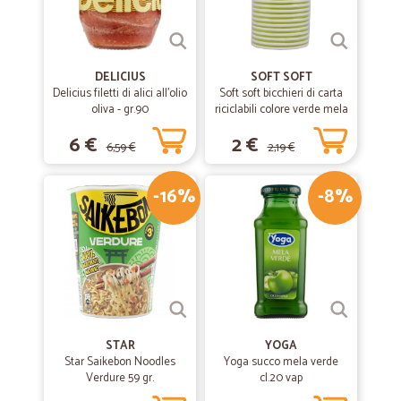
DELICIUS
SOFT SOFT
Delicius filetti di alici all'olio
Soft soft bicchieri di carta
oliva - gr.90
riciclabili colore verde mela
cl.20 pz.15
6 €
2 €
6,59 €
2,19 €
-16%
-8%
STAR
YOGA
Star Saikebon Noodles
Yoga succo mela verde
Verdure 59 gr.
cl.20 vap