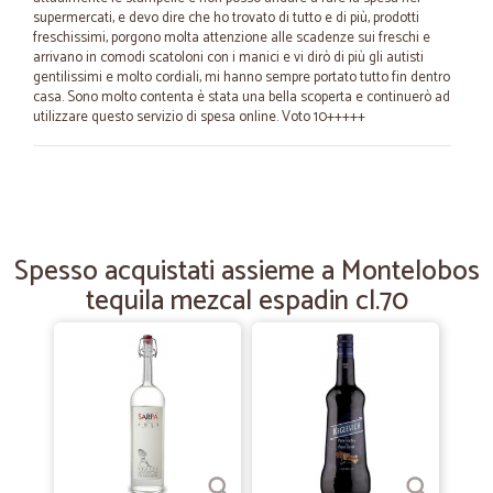
supermercati, e devo dire che ho trovato di tutto e di più, prodotti
freschissimi, porgono molta attenzione alle scadenze sui freschi e
arrivano in comodi scatoloni con i manici e vi dirò di più gli autisti
gentilissimi e molto cordiali, mi hanno sempre portato tutto fin dentro
casa. Sono molto contenta è stata una bella scoperta e continuerò ad
utilizzare questo servizio di spesa online. Voto 10+++++
—
David stefano M.
22/06/2025
Velocità e precisione
Velocità e precisione
Spesso acquistati assieme a Montelobos
tequila mezcal espadin cl.70
—
Paola C.
02/03/2025
Fatto ordine venerdì…
Fatto ordine venerdì pomeriggio...articoli consegnati martedì come da
loro confermato Non posso che essere soddisfatta
—
Parisi N.
29/01/2023