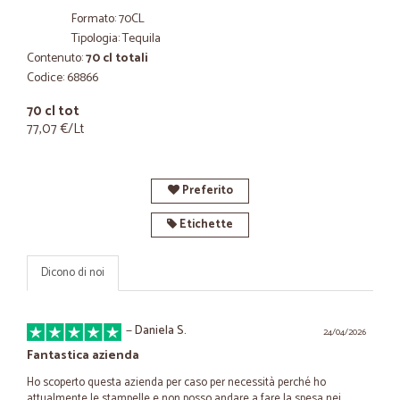
Formato: 70CL
Tipologia: Tequila
Contenuto:
70 cl totali
Codice: 68866
70 cl tot
77,07 €/Lt
Preferito
Etichette
Dicono di noi
—
Daniela S.
24/04/2026
Fantastica azienda
Ho scoperto questa azienda per caso per necessità perché ho
attualmente le stampelle e non posso andare a fare la spesa nei