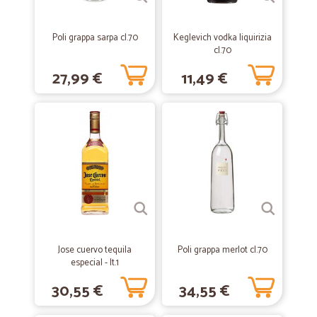
Tutto perfetto
Tutto perfetto
Poli grappa sarpa cl.70
Keglevich vodka liquirizia
cl.70
27,99 €
11,49 €
—
Maria sole B.
17/02/2021
Ottimo servizio
Ottimo servizio , veloce
—
Pietro Z.
14/07/2020
Tutto perfetto.
Tutto perfetto.
Jose cuervo tequila
Poli grappa merlot cl.70
—
Claudio L.
01/10/2019
especial - lt.1
okkk
30,55 €
34,55 €
ok tutto perfetto