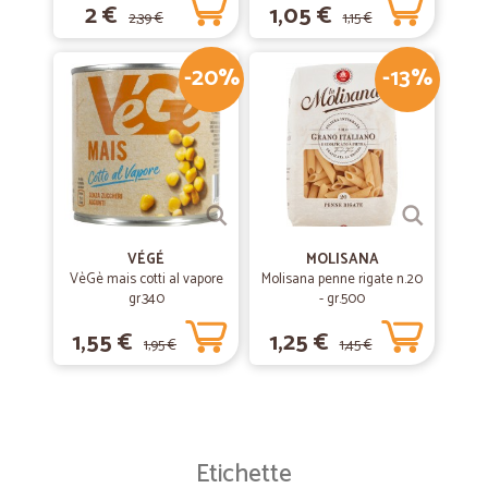
2 €
1,05 €
2,39 €
1,15 €
-20%
-13%
VÉGÉ
MOLISANA
VèGè mais cotti al vapore
Molisana penne rigate n.20
gr.340
- gr.500
1,55 €
1,25 €
1,95 €
1,45 €
Etichette