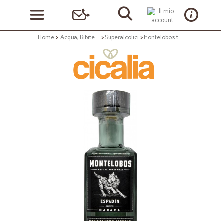
Home
Acqua, Bibite e Alcolici
Superalcolici
Montelobos tequila mezcal espadin cl.70