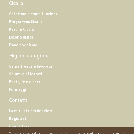
Cicalia
Chi siamo e come funziona
Programma Cicalia
Perché Cicalia
Dicono di noi
Dove spediamo
Migliori categorie
Carne fresca e lavorata
Salumi e affettati
Pasta, riso e cerali
Formaggi
Contatti
La mia lista dei desideri
Registrati
Contattaci
Questo sito utilizza cookies anche di terze parti per migliorare la