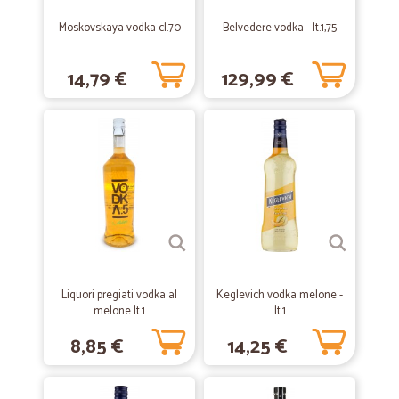
Completi
Moskovskaya vodka cl.70
Belvedere vodka - lt.1,75
Completi, su tutto
14,79 €
129,99 €
—
Daniela F.
09/09/2020
Buon servizio
I prodotti sono buoni, i salumi messi sotto vuoto e c'è sempre qualche
campione regalo. Ti portano anche la spesa al piano, se lo richiedi.
Unica pecca, per chi magari non è della zona, ci vogliono 3/4 giorni
che arrivi la spesa, quindi bisogna organizzarsi di conseguenza.
Bisogna ordinare prima che si rimanga senza scorta.
—
Debora S.
02/08/2020
Servizio eccellente
Liquori pregiati vodka al
Keglevich vodka melone -
melone lt.1
lt.1
Servizio eccellente, tutti i prodotti sono arrivati integri Ampia scelta di
marchi Prezzi ottimi Peccato i costi di spedizione che sono un po' alti
8,85 €
14,25 €
Ma sicuramente acquisterò di nuovo Siete eccezionali