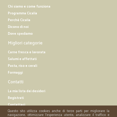
Chi siamo e come funziona
Programma Cicalia
Perché Cicalia
Dicono di noi
Dove spediamo
Migliori categorie
Carne fresca e lavorata
Salumi e affettati
Pasta, riso e cerali
Formaggi
Contatti
La mia lista dei desideri
Registrati
Contattaci
Questo sito utilizza cookies anche di terze parti per migliorare la
navigazione, ottimizzare l'esperienza utente, analizzare il traffico e