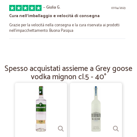
—
Giulia G.
07/04/2023
Cura nell'imballaggio e velocità di consegna
Grazie per la velocità nella consegna e la cura riservata ai prodotti
nell'impacchettamento. Buona Pasqua
—
Giuseppe R.
01/05/2022
come al solito tutto perfetto.....Ricci…
Spesso acquistati assieme a Grey goose
come al solito tutto perfetto.....Ricci Giuseppe ciao alla prossima
vodka mignon cl.5 - 40°
—
Franco V.
20/03/2021
Ottima ditta.
Ottima ditta. Consegna veloce e anche con piccoli dolcetti in
omaggio.
—
.
18/01/2021