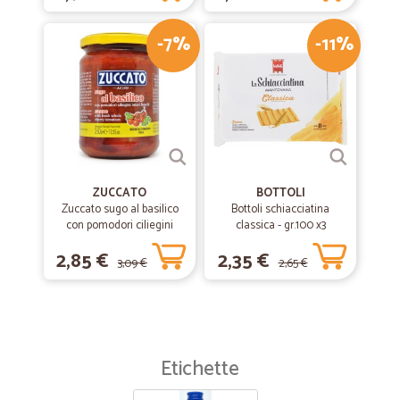
-7%
-11%
ZUCCATO
BOTTOLI
Zuccato sugo al basilico
Bottoli schiacciatina
con pomodori ciliegini
classica - gr.100 x3
interi freschi gr.370
2,85 €
2,35 €
3,09 €
2,65 €
Etichette