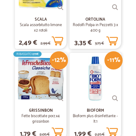
SCALA
ORTOLINA
Scala assorbitutto limone
Rodolfi Polpa in Pezzetti 3 x
x2 rotoli
400 g
2,49 €
3,35 €
2,99 €
3,75 €
RIBASSATO
2,19€
-12%
-11%
GRISSINBON
BIOFORM
Fette biscottate porz.x4
Bioform plus disinfettante -
grissinbon
lt.1
1,79 €
1,99 €
2,05 €
2,25 €