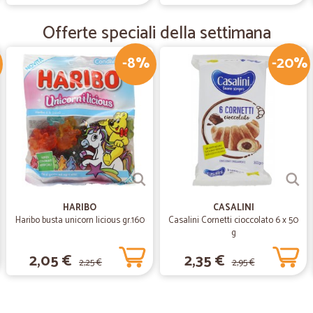
—
Lucia C.
Offerte speciali della settimana
Prodotti eccellenti professi
Prodotti eccellenti professionalità
-8%
-20%
—
Laura P.
Come sempre top!!
Come sempre top!!
—
Eleonora S.
Ottimo trattamento!e merce
HARIBO
CASALINI
Haribo busta unicorn licious gr.160
Casalini Cornetti cioccolato 6 x 50
Ottimo trattamento!e merce ok!!pe
g
00:00 in poi...
2,05 €
2,35 €
2,25 €
2,95 €
—
Giamila G.
Ordine arrivato in 48 ore e…