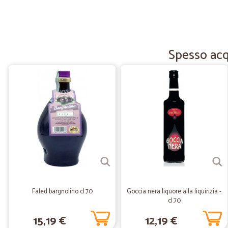
Spesso acqu
Faled bargnolino cl.70
Goccia nera liquore alla liquirizia -
cl.70
15,19 €
12,19 €