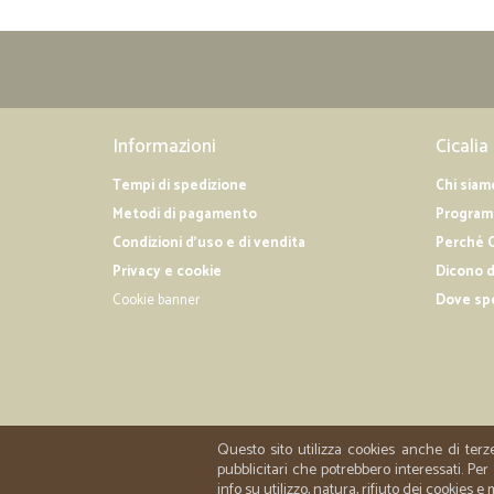
Informazioni
Cicalia
Tempi di spedizione
Chi siam
Metodi di pagamento
Programm
Condizioni d'uso e di vendita
Perché C
Privacy e cookie
Dicono d
Cookie banner
Dove sp
Questo sito utilizza cookies anche di terz
pubblicitari che potrebbero interessati. P
info su utilizzo, natura, rifiuto dei cookies e