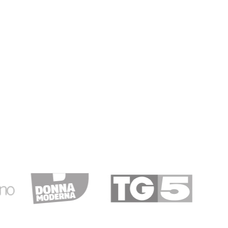
amente imballato. Eccellenti.
17/02/2020
 furgone refrigerato. Consigliato.