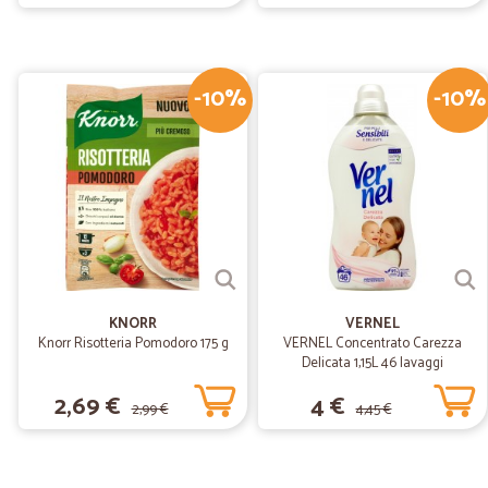
-10%
-10%
KNORR
VERNEL
Knorr Risotteria Pomodoro 175 g
VERNEL Concentrato Carezza
Delicata 1,15L 46 lavaggi
2,69 €
4 €
2,99 €
4,45 €