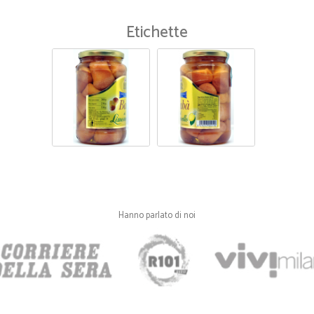
Ordine arrivato in 48 ore e perfett
Etichette
—
Vittorio M.
Ottimi prodotti
Ottimi prodotti. Servizio veloce con
Hanno parlato di noi