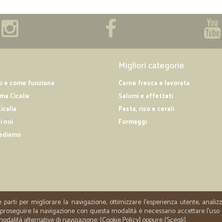
Migliori categorie
o e come funziona
Carne fresca e lavorata
a Cicalia
Salumi e affettati
icalia
Pasta, riso e cerali
i noi
Formaggi
ediamo
e parti per migliorare la navigazione, ottimizzare l'esperienza utente, anali
er proseguire la navigazione con questa modalità è necessario accettare l'uso
 modalità alternative di navigazione: [
Cookie Policy
] oppure [
Scegli
]