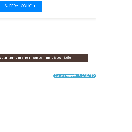
SUPERALCOLICI
otto temporaneamente non disponibile
Costava
10,25 €
- RIBASSATO