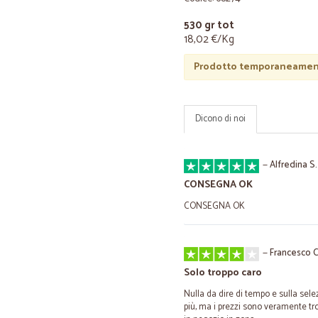
530 gr tot
18,02 €/Kg
Prodotto temporaneament
Dicono di noi
—
Alfredina S.
CONSEGNA OK
CONSEGNA OK
—
Francesco C
Solo troppo caro
Nulla da dire di tempo e sulla selez
più, ma i prezzi sono veramente tro