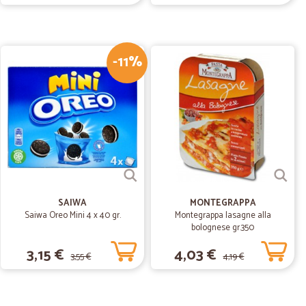
08/08/2020
onalità top…
 top e consegna puntualissima. Siete il top
-11%
01/06/2020
05/04/2020
 ok!!peccato…
SAIWA
MONTEGRAPPA
Saiwa Oreo Mini 4 x 40 gr.
Montegrappa lasagne alla
ccato che al momento si debba fare ordine solo dalle
bolognese gr.350
3,15 €
4,03 €
3,55 €
4,19 €
04/03/2020