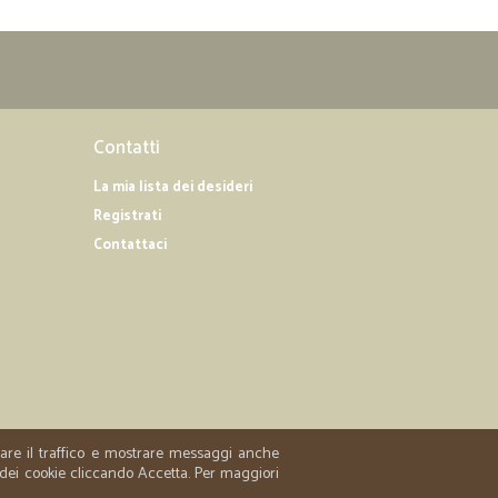
Contatti
La mia lista dei desideri
Registrati
Contattaci
zzare il traffico e mostrare messaggi anche
 dei cookie cliccando Accetta. Per maggiori