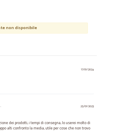
e non disponibile
17/01/2024
.
25/01/2023
ione dei prodotti, i tempi di consegna, lo userei molto di
ppo alti confronto la media, utile per cose che non trovo