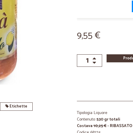
9,55 €
Prod
Etichette
Tipologia: Liquore
Contenuto:
530 gr totali
Costava
10,25 €
- RIBASSATO
Codice: 68274