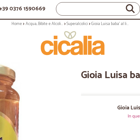
+39 0376 1590669
Home
Acqua, Bibite e Alcolici
Superalcolici
Gioia Luisa baba' al limoncello gr.530
Gioia Luisa ba
Gioia Lui
In que