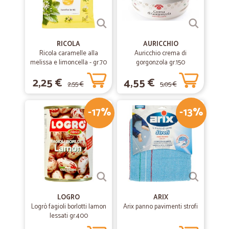
RICOLA
AURICCHIO
Ricola caramelle alla
Auricchio crema di
melissa e limoncella - gr.70
gorgonzola gr.150
2,25 €
4,55 €
2,55 €
5,05 €
-17%
-13%
LOGRO
ARIX
Logrò fagioli borlotti lamon
Arix panno pavimenti strofi
lessati gr.400