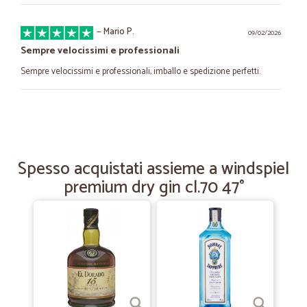
—
Mario P.
09/02/2026
Sempre velocissimi e professionali
Sempre velocissimi e professionali, imballo e spedizione perfetti.
—
Giulia G.
07/04/2023
Cura nell'imballaggio e velocità di consegna
Grazie per la velocità nella consegna e la cura riservata ai prodotti
Spesso acquistati assieme a windspiel
nell'impacchettamento. Buona Pasqua
premium dry gin cl.70 47°
—
Rosella T.
13/03/2023
Ottimo servizio.
Ottimo servizio.
—
Silvia M.
14/08/2022