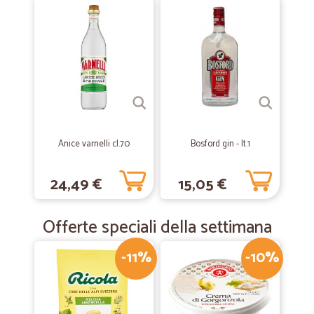
A parte un piccolo disguido iniziale su un articolo ordinato, tutto
consegnato in tempi brevi e con cortesia. Consiglio di prevedere la
possibilità di modifica ordine fino al giorno della preparazione del
pacco.
—
Gabriella M.
14/02/2020
Massima puntualità
Massima puntualità
Anice varnelli cl.70
Bosford gin - lt.1
—
.
02/07/2019
24,49 €
15,05 €
Perfetto!!!
Perfetto!!!
Offerte speciali della settimana
-11%
-10%