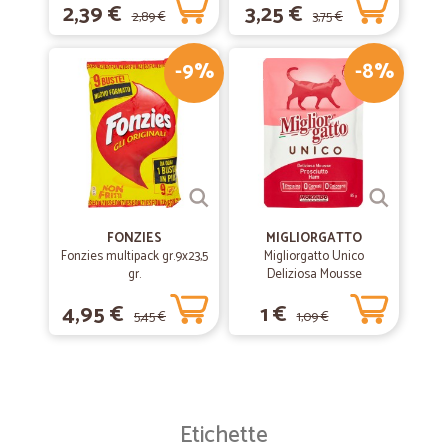
2,39 €
3,25 €
2,89 €
3,75 €
-9%
-8%
FONZIES
MIGLIORGATTO
Fonzies multipack gr.9x23,5
Migliorgatto Unico
gr.
Deliziosa Mousse
Prosciutto 85 gr.
4,95 €
1 €
5,45 €
1,09 €
Etichette