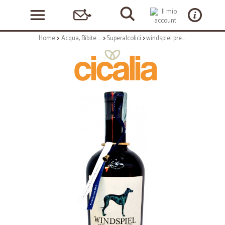
Home
Acqua, Bibite e Alcolici
Superalcolici
windspiel premium dry gin cl.70 47°