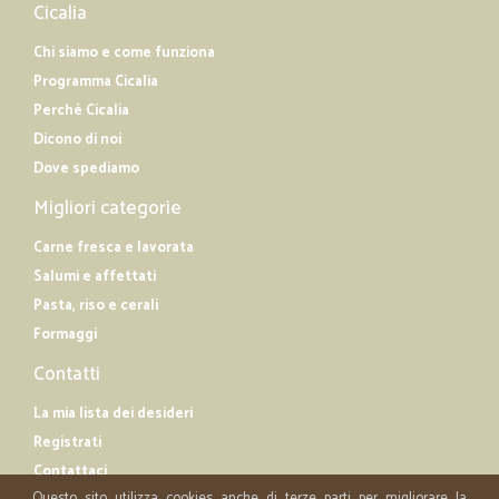
Cicalia
Chi siamo e come funziona
Programma Cicalia
Perché Cicalia
Dicono di noi
Dove spediamo
Migliori categorie
Carne fresca e lavorata
Salumi e affettati
Pasta, riso e cerali
Formaggi
Contatti
La mia lista dei desideri
Registrati
Contattaci
Questo sito utilizza cookies anche di terze parti per migliorare la