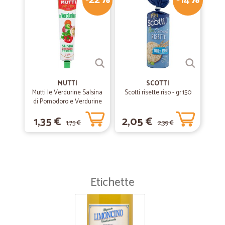
-22%
-14%
MUTTI
SCOTTI
Mutti le Verdurine Salsina
Scotti risette riso - gr.150
di Pomodoro e Verdurine
130 g
1,35 €
2,05 €
1,75 €
2,39 €
Etichette