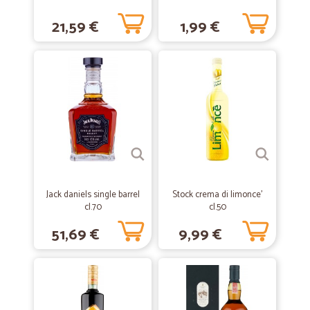
bella scoperta !
21,59 €
1,99 €
—
Ruben hugue B.
12/03/2020
Sono rimasto molto soddisfatto del…
Sono rimasto molto soddisfatto del servizio
—
Paolo M.
15/12/2019
Qualche prodotto (pochi in verità)…
Qualche prodotto (pochi in verità) assente, ma nel complesso banco
abbastanza ben fornito. Prezzi nella norma, spedizioni nei tempi,
Jack daniels single barrel
Stock crema di limonce'
imballaggi da migliorare. ottimo nel complesso.
cl.70
cl.50
51,69 €
9,99 €
—
Annamaria B.
30/07/2019
ho finalmente trovato il prodotto che…
ho finalmente trovato il prodotto che cercavo, arrivato ben imballato e
nei tempi previsti.