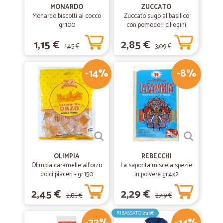
MONARDO
ZUCCATO
Monardo biscotti al cocco
Zuccato sugo al basilico
gr.100
con pomodori ciliegini
interi freschi gr.370
1,15 €
2,85 €
1,45 €
3,09 €
-14%
-8%
OLIMPIA
REBECCHI
Olimpia caramelle all'orzo
La saporita miscela spezie
dolci piaceri - gr.150
in polvere gr.4x2
2,45 €
2,29 €
2,85 €
2,49 €
RIBASSATO
2,45€