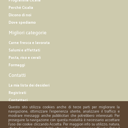
Programma Cicalia
Perché Cicalia
Dicono di noi
Dove spediamo
Migliori categorie
Carne fresca e lavorata
Salumi e affettati
Pasta, riso e cerali
Formaggi
Contatti
La mia lista dei desideri
Registrati
Contattaci
Questo sito utilizza cookies anche di terze parti per migliorare la
navigazione, ottimizzare l'esperienza utente, analizzare il traffico e
mostrare messaggi anche pubblicitari che potrebbero interessati. Per
proseguire la navigazione con questa modalità è necessario accettare
l'uso dei cookie cliccando Accetta. Per maggiori info su utilizzo, natura,