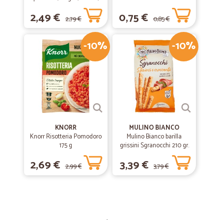
Verdure 200 gr.
2,49 €
0,75 €
2,79 €
0,85 €
-10%
-10%
KNORR
MULINO BIANCO
Knorr Risotteria Pomodoro
Mulino Bianco barilla
175 g
grissini Sgranocchi 210 gr.
2,69 €
3,39 €
2,99 €
3,79 €