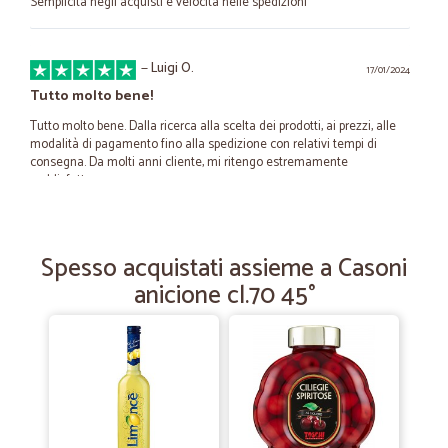
Semplicità negli acquisti e velocità nelle spedizioni
—
Luigi O.
17/01/2024
Tutto molto bene!
Tutto molto bene. Dalla ricerca alla scelta dei prodotti, ai prezzi, alle
modalità di pagamento fino alla spedizione con relativi tempi di
consegna. Da molti anni cliente, mi ritengo estremamente
soddisfatto.
—
.
10/05/2022
Spesso acquistati assieme a Casoni
Ottimi prodotti e consegna mi trovo…
anicione cl.70 45°
Ottimi prodotti , consegna veloce puntuale e io mi trovo sempre
molto bene
—
Giulio M.
08/06/2020
Da provare
Cortesia, velocita' nella spedizione, ampia scelta di prodotti, prezzi