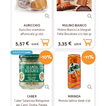
AURICCHIO
MULINO BIANCO
Auricchio scamorza
Mulino Bianco Le Integrali
affumicata gr.250
Fette Biscottate x72 630 gr.
5,57 €
3,35 €
6,19 €
3,85 €
RIBASSATO
3,69€
-10%
-11%
CABER
MIRINDA
Caber Salamoia Bolognese
Mirinda lattina sleek cl.33
per Carni, Griglia, Patate,