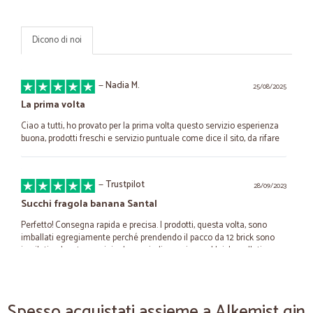
Dicono di noi
—
Nadia M.
25/08/2025
La prima volta
Ciao a tutti, ho provato per la prima volta questo servizio esperienza
buona, prodotti freschi e servizio puntuale come dice il sito, da rifare
—
Trustpilot
28/09/2023
Succhi fragola banana Santal
Perfetto! Consegna rapida e precisa. I prodotti, questa volta, sono
imballati egregiamente perché prendendo il pacco da 12 brick sono
impilati nel cartone originale e quindi non ci sono I brick scollati.
—
Silvia C.
22/06/2021
Spesso acquistati assieme a Alkemist gin