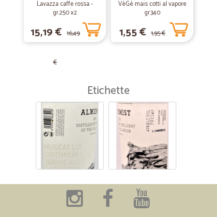
Lavazza caffe rossa -
VèGè mais cotti al vapore
gr.250 x2
gr.340
15,19 €
1,55 €
16,49
1,95 €
€
Etichette