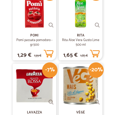
POMI
RITA
Pomì passata pomodoro -
Rita Aloe Vera Gusto Lime
gr.500
500 ml
1,29 €
1,65 €
1,39 €
1,85 €
-7%
-20%
LAVAZZA
VÉGÉ