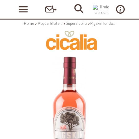
Home
Acqua, Bibite e Alcolici
Superalcolici
Pigskin london dry gin pink cl.70