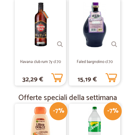
Ottima esperienza
Ottima esperienza, consegna rapida e tracciabile.
—
Roberto M.
28/01/2020
Veloce,competente,seria!
Veloce,competente,seria!
Havana club rum 7y cl.70
Faled bargnolino cl.70
—
Massimo P.
12/01/2020
32,29 €
15,19 €
ottimo
ottimo, veloce e puntuale
Offerte speciali della settimana
-7%
-7%