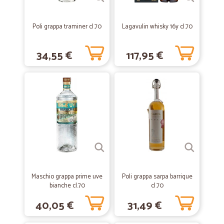
—
Marco R.
23/03/2021
ottimo seller
Poli grappa traminer cl.70
Lagavulin whisky 16y cl.70
ottimo seller, spedizione rapida, All 5 Stars to you
34,55 €
117,95 €
—
Schiaslo-spil srl S.
26/10/2020
Consegna a 5 stelle!
Le spedizioni ed i prodotti Cicalia sono impeccabili, sia nel loro stato
sia nella precisione di arrivo. Prezzi convenienti. Perchè non
utilizzarlo?Grazie e buon lavoro,
—
Carlo S.
22/07/2020
Perfetto
Perfetto, ordinato giovedì sera arrivato lunedì, ottimo imballaggio e
Maschio grappa prime uve
Poli grappa sarpa barrique
prezzi top
bianche cl.70
cl.70
40,05 €
31,49 €
—
Valentina S.
10/07/2020