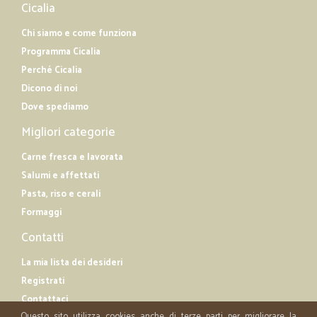
Cicalia
Chi siamo e come funziona
Programma Cicalia
Perché Cicalia
Dicono di noi
Dove spediamo
Migliori categorie
Carne fresca e lavorata
Salumi e affettati
Pasta, riso e cerali
Formaggi
Contatti
La mia lista dei desideri
Registrati
Contattaci
Questo sito utilizza cookies anche di terze parti per migliorare la