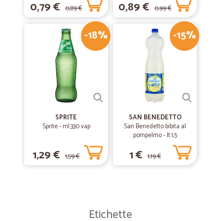
0,79 €
0,89 €
0,89 €
0,99 €
-18%
-15%
SPRITE
SAN BENEDETTO
Sprite - ml.330 vap
San Benedetto bibita al
pompelmo - lt.1,5
1,29 €
1 €
1,59 €
1,19 €
Etichette