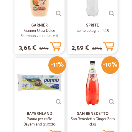
GARNIER
SPRITE
Garnier Ultra Dolce
Sprite bottiglia - lt.1,5
Shampoo 2in1 al latte di
Vaniglia e polpa di Papaya
3,65 €
2,59 €
per capelli lunghi, 300 ml.
3,95 €
2,79 €
-11%
-10%
BAYERNLAND
SAN BENEDETTO
Panna per caffè
San Benedetto Ginger Zero
Bayernland gr.10x10
cl.75