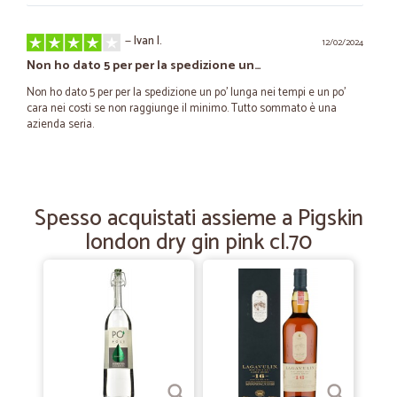
—
Ivan I.
12/02/2024
Non ho dato 5 per per la spedizione un…
Non ho dato 5 per per la spedizione un po’ lunga nei tempi e un po’
cara nei costi se non raggiunge il minimo. Tutto sommato è una
azienda seria.
—
Arrow special P.
10/05/2023
Acquisto acqua in bottiglia
Spesso acquistati assieme a Pigskin
london dry gin pink cl.70
Facilità di effettuazione ordine e consegna nei termini.
—
Rocco C.
14/08/2022
Ottimi prodotti v veloci nella…
Ottimi prodotti v veloci nella spedizione