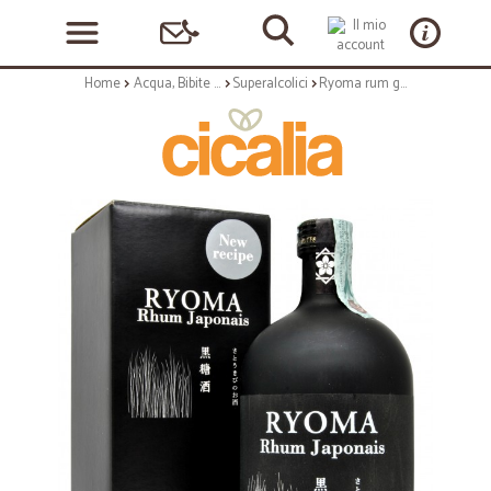
Home
Acqua, Bibite e Alcolici
Superalcolici
Ryoma rum giapponese cl.70 astucciato