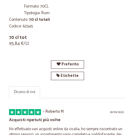
Formato: 70CL
Tipologia: Rum
Contenuto:
70 cl totali
Codice: 62545
70 cl tot
95,84 €/Lt
Preferito
Etichette
Dicono di noi
—
Roberto M.
30/03/2023
Acquisti ripetuti più volte
Ho effettuato vari acquisti online da cicalia, ho sempre riscontrato un
ottimo servizio, un assortimento vario completo e soddisfacente, dei