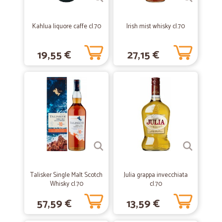
voi, alla prossima! ~Ale
Kahlua liquore caffe cl.70
Irish mist whisky cl.70
—
Emiliano B.
26/05/2020
19,55 €
27,15 €
Ottimo servizio
Ottimo servizio, veloce e affidabile
—
Monica M.
01/04/2020
Qualche disguido con la consegna ma…
Qualche disguido con la consegna ma abbastanza comprensibile di
questi tempi, forse basterebbe avvertire al momento dell’ordine.
—
Michela C.
19/01/2020
Talisker Single Malt Scotch
Julia grappa invecchiata
Nulla di meglio!!
Whisky cl.70
cl.70
Ottimi prodotti, spedizione veloce e imballaggi accuratissimi. Bravi!!!
57,59 €
13,59 €
Più volte ho acquistato e non vi siete mai smentiti, lo rifarò.