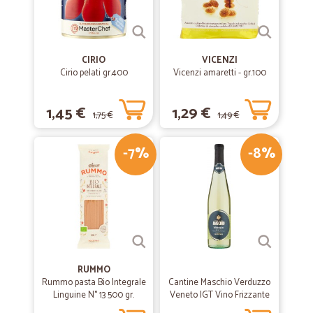
CIRIO
VICENZI
Cirio pelati gr.400
Vicenzi amaretti - gr.100
1,45 €
1,29 €
1,75 €
1,49 €
-7%
-8%
RUMMO
Rummo pasta Bio Integrale
Cantine Maschio Verduzzo
Linguine N° 13 500 gr.
Veneto IGT Vino Frizzante
75 cl.