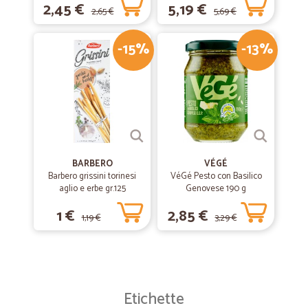
2,45 €
5,19 €
2,65 €
5,69 €
-15%
-13%
BARBERO
VÉGÉ
Barbero grissini torinesi
VéGé Pesto con Basilico
aglio e erbe gr.125
Genovese 190 g
1 €
2,85 €
1,19 €
3,29 €
Etichette