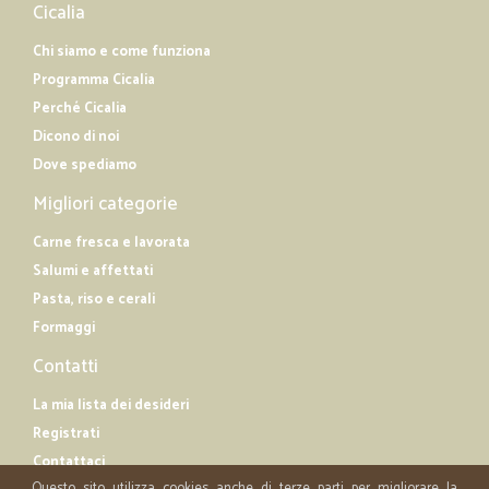
Cicalia
Chi siamo e come funziona
Programma Cicalia
Perché Cicalia
Dicono di noi
Dove spediamo
Migliori categorie
Carne fresca e lavorata
Salumi e affettati
Pasta, riso e cerali
Formaggi
Contatti
La mia lista dei desideri
Registrati
Contattaci
Questo sito utilizza cookies anche di terze parti per migliorare la