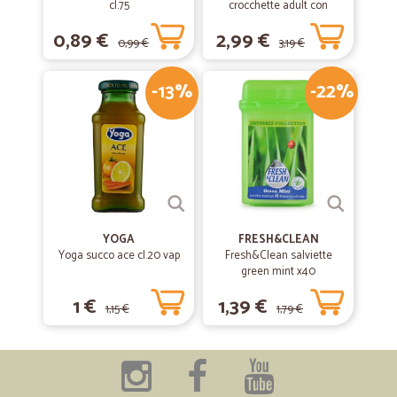
cl.75
crocchette adult con
coniglio, pollo e verdure
0,89 €
2,99 €
scatola gr.400
0,99 €
3,19 €
-13%
-22%
YOGA
FRESH&CLEAN
Yoga succo ace cl.20 vap
Fresh&Clean salviette
green mint x40
1 €
1,39 €
1,15 €
1,79 €