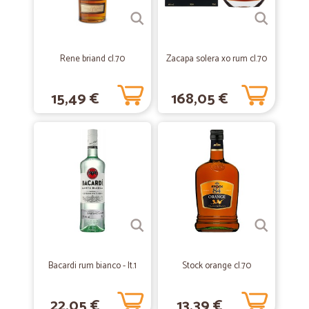
Servizio sempre veloce e preciso
—
Sandra V.
10/02/2021
Rene briand cl.70
Zacapa solera xo rum cl.70
tutto perfetto
seri ed affidabili, consegne ultraveloci. Un piacere ordinare sul loro
15,49 €
168,05 €
sito.
—
Katia P.
04/11/2020
Servizio di consegna puntuale e…
Servizio di consegna puntuale e accurato.
—
Trustpilot
20/08/2020
MIGLIOR SUPERMERCATO ONLINE
Bacardi rum bianco - lt.1
Stock orange cl.70
Top come al solito, veloci puntuali. Trovo tutti i prodotti di marca che
uso a prezzi ottimi. Attivissimi e velocissimi anche durante il
loCkdown. GRANDI.
22,05 €
13,39 €