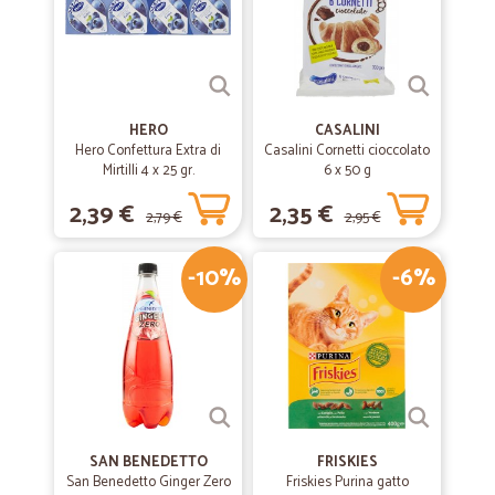
HERO
CASALINI
Hero Confettura Extra di
Casalini Cornetti cioccolato
Mirtilli 4 x 25 gr.
6 x 50 g
2,39 €
2,35 €
2,79 €
2,95 €
-10%
-6%
SAN BENEDETTO
FRISKIES
San Benedetto Ginger Zero
Friskies Purina gatto