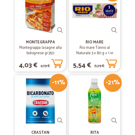
MONTEGRAPPA
RIO MARE
Montegrappa lasagne alla
Rio mare Tonno al
bolognese gr.350
Naturale 3 x 80 g + 1 in
omaggio
4,03 €
5,54 €
4,19 €
6,29 €
-11%
-21%
CRASTAN
RITA