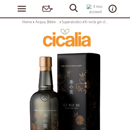
Home
Acqua, Bibite e Alcolici
Superalcolici
Ki no bi gin cl.70 45,7° astucciato