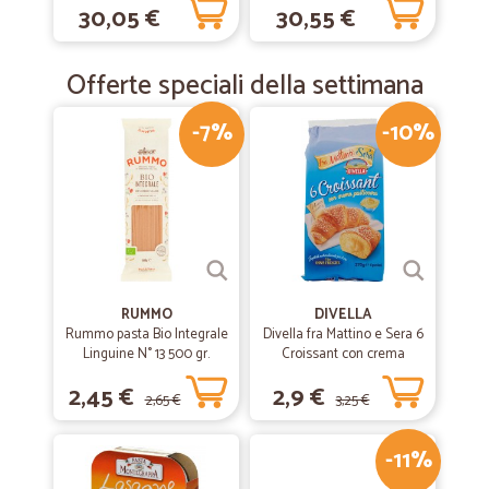
30,05 €
30,55 €
Offerte speciali della settimana
-7%
-10%
RUMMO
DIVELLA
Rummo pasta Bio Integrale
Divella fra Mattino e Sera 6
Linguine N° 13 500 gr.
Croissant con crema
pasticcera 270 gr.
2,45 €
2,9 €
2,65 €
3,25 €
-11%