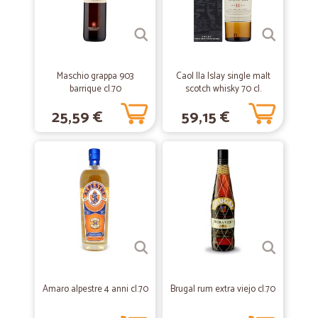
Ottimo rapporto qualità prezzo consegna…
Ottimo rapporto qualità prezzo consegna immediata grazie
—
Giovanni T.
24/05/2020
Maschio grappa 903
Caol Ila Islay single malt
Consigliato
barrique cl.70
scotch whisky 70 cl.
Vasta scelta, spedizione veloce, gradevole sorpresa.
25,59 €
59,15 €
—
Concetta M.
20/01/2020
Ottimo servizio
Ottimo servizio, formaggi buoni, frutta non buona, mi è arrivata, mille,
marcia, mai più
—
Giovanni P.
30/09/2019
Ottimo
Amaro alpestre 4 anni cl.70
Brugal rum extra viejo cl.70
Ottimo consegna veloce tutto perfetto