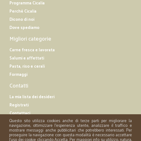
Programma Cicalia
Perché Cicalia
Dicono di noi
Dove spediamo
Migliori categorie
Carne fresca e lavorata
Salumi e affettati
Pasta, riso e cerali
Formaggi
Contatti
La mia lista dei desideri
Registrati
Contattaci
Questo sito utilizza cookies anche di terze parti per migliorare la
navigazione, ottimizzare l'esperienza utente, analizzare il traffico e
mostrare messaggi anche pubblicitari che potrebbero interessati. Per
proseguire la navigazione con questa modalità è necessario accettare
l'uso dei cookie cliccando Accetta. Per maggiori info su utilizzo, natura,