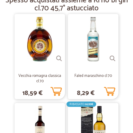
Spesso acquistati assieme a Ki no bi gin
cl.70 45,7° astucciato
—
Laura D.
02/03/2022
ottimo venditore ......
ottimo venditore ......
—
Alessandra R.
03/02/2022
Sono soddisfatta bravi
Sono soddisfatta bravi
Vecchia romagna classica
Faled maraschino cl.70
cl.70
—
Claudio maria M.
31/05/2021
18,59 €
8,29 €
Acquisti facili
RIBASSATO
66,99€
Acquisti facili, buoni prodotti, ottima spedizione.
—
Silvano B.
07/07/2020