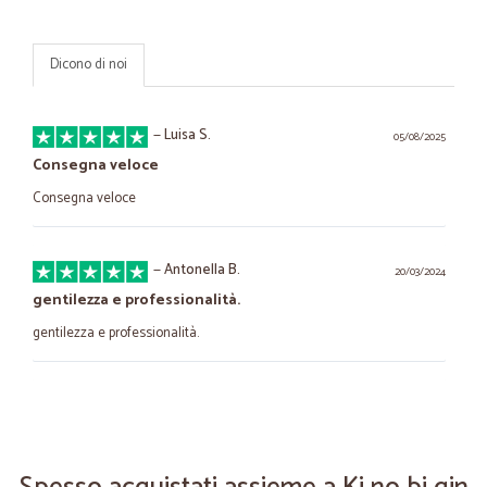
Dicono di noi
—
Luisa S.
05/08/2025
Consegna veloce
Consegna veloce
—
Antonella B.
20/03/2024
gentilezza e professionalità.
gentilezza e professionalità.
—
Gianni Z.
31/10/2022
Spedizione impeccabile
La merce è arrivata come descritta, consegna celere.