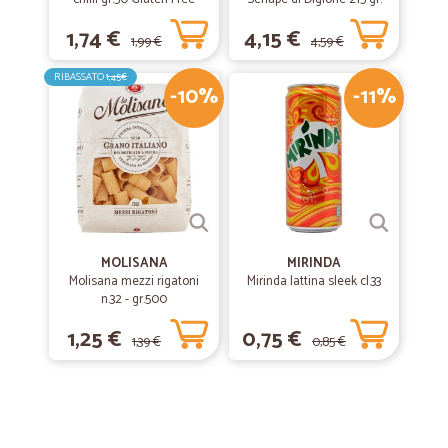
1,74 €
4,15 €
1,99 €
4,59 €
RIBASSATO
1,45€
-10%
-11%
MOLISANA
MIRINDA
Molisana mezzi rigatoni
Mirinda lattina sleek cl.33
n.32 - gr.500
1,25 €
0,75 €
1,39 €
0,85 €