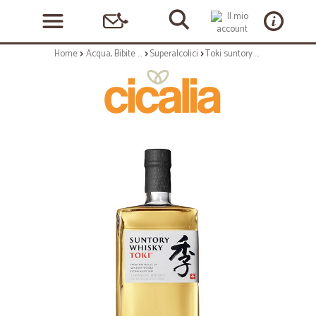
Home
Acqua, Bibite e Alcolici
Superalcolici
Toki suntory whisky japanese cl.70