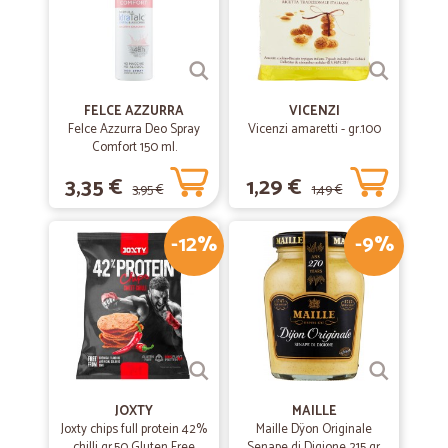
—
Paola G.
18/12/2018
precisazioni
FELCE AZZURRA
VICENZI
ho trovato difficolta dovendo richiedere l'invio della fattura al
Felce Azzurra Deo Spray
Vicenzi amaretti - gr.100
sottoscritto e la consegna all'indirizzo di un amico
Comfort 150 ml.
3,35 €
1,29 €
3,95 €
1,49 €
-12%
-9%
JOXTY
MAILLE
Joxty chips full protein 42%
Maille Dÿon Originale
chilli gr.50 Gluten Free
Senape di Digione 215 gr.