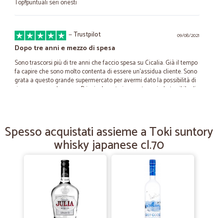
Top!!puntuali seri onesti
—
Trustpilot
09/08/2021
Dopo tre anni e mezzo di spesa
Sono trascorsi più di tre anni che faccio spesa su Cicalia. Già il tempo
fa capire che sono molto contenta di essere un'assidua cliente. Sono
grata a questo grande supermercato per avermi dato la possibilità di
ricevere a casa la spesa. Principalmente in questo periodo terribile di
COVID. Mi ha dato possibilità di non uscire. Tralasciando quello che
ho appena scritto, vorrei parlare del servizio perfetto e dei prodotti
sempre freschissimi che arrivano a casa. Certamente ci sono state
piccole incomprensioni che abbiamo superato brillantemente.
Spesso acquistati assieme a Toki suntory
Concludo invitando tutti coloro che alcune volte si lamentano di
whisky japanese cl.70
pensare al gran lavoro che fanno mentre noi seduti aspettiamo a
casa. Infine faccio tanti auguri di buon proseguimento a tutti coloro
che fanno parte di questa famiglia perché È una famiglia. Grazie di ❤
Maria
—
Claudio F.
06/02/2021
Eleonora va in città