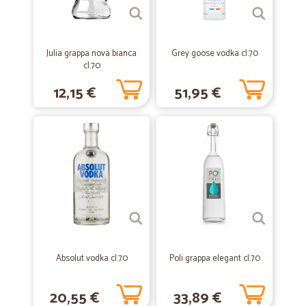
Servizio efficace. Bravi tutti, dal raccoglitore al postino. Alla prossima.
Con affettoEleonora
Julia grappa nova bianca
Grey goose vodka cl.70
cl.70
—
Valentina P.
05/01/2021
12,15 €
51,95 €
Ottimo servizio
Ottimo servizio, veloce, puntuale. Inoltre hanno una vasta scelta di
prodotti Alce Nero che fatico a trovare nei negozi vicino casa.
—
Orietta T.
17/09/2020
Da parecchi mesi la spesa grande la…
Da parecchi mesi la spesa grande la faccio da loro. Puntuali. Anche
per il fresco sono ottimi. Consegnano con mezzi refrigerati. Quando
ho ricevuto merce danneggiata causa trasporto non ho avuto nessun
problema. Hanno immediatamente reintegrato gratuitamente.
Davvero felice
Absolut vodka cl.70
Poli grappa elegant cl.70
20,55 €
33,89 €
—
Simona L.
01/08/2020