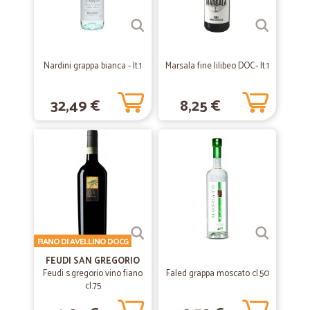
Questa volta ho ordinato della pasta al farro che non trovavo più nei
supermercati di zona. Il prezzo era buono, anche considerato il costo
della spedizione. Mi è arrivata in tempi brevissimi, via BRT, ben
confezionata ed integra. Sono soddisfatto e consiglio
tranquillamente questo venditore.
Nardini grappa bianca - lt.1
Marsala fine lilibeo DOC- lt.1
32,49 €
8,25 €
—
Silvia B.
18/04/2020
Velocità nella consegna della…
Velocità nella consegna della spesa.assortimento prodotti buono
—
Matteo G.
30/03/2020
Preciso e puntuale
Preciso e puntuale
FIANO DI AVELLINO DOCG
FEUDI SAN GREGORIO
Feudi s.gregorio vino fiano
Faled grappa moscato cl.50
—
Roberto L.
25/09/2019
cl.75
complessivamente molto buona -