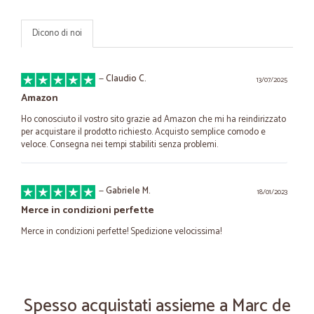
Dicono di noi
—
Claudio C.
13/07/2025
Amazon
Ho conosciuto il vostro sito grazie ad Amazon che mi ha reindirizzato
per acquistare il prodotto richiesto. Acquisto semplice comodo e
veloce. Consegna nei tempi stabiliti senza problemi.
—
Gabriele M.
18/01/2023
Merce in condizioni perfette
Merce in condizioni perfette! Spedizione velocissima!
—
Alessandro M.
30/08/2022
Trasparente.
Spesso acquistati assieme a Marc de