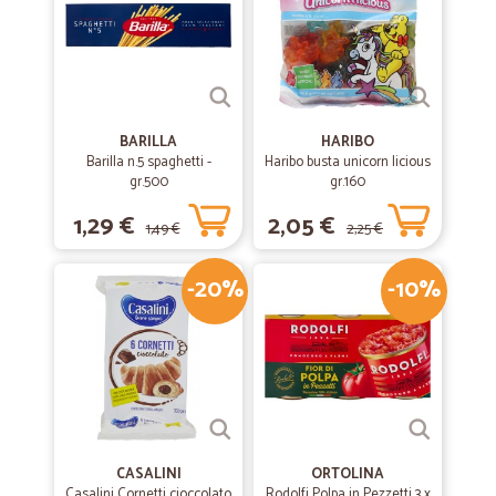
BARILLA
HARIBO
Barilla n.5 spaghetti -
Haribo busta unicorn licious
gr.500
gr.160
1,29 €
2,05 €
1,49 €
2,25 €
-20%
-10%
CASALINI
ORTOLINA
Casalini Cornetti cioccolato
Rodolfi Polpa in Pezzetti 3 x