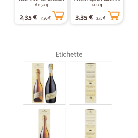
6 x 50 g
400 g
2,35 €
3,35 €
2,95 €
3,75 €
Etichette