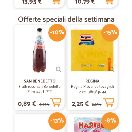
13,95 €
10,79 €
Da prendere in assoluta considerazione. Prodotti di qualita'. Buona
organizzazione, preparazione ordini, consegna rapida e curata. DA
CONSIGLIARE ai futuri clienti.
Offerte speciali della settimana
-10%
-15%
—
Rosalba S.
08/04/2019
Ottimi prodotti
Ottimi prodotti
SAN BENEDETTO
REGINA
Frutti rossi San Benedetto
Regina Provence tovaglioli
Zero 0,75 L PET
2 veli 38x38 pz.44
0,89 €
2,25 €
0,99 €
2,65 €
-13%
-8%