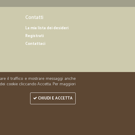
Contatti
La mia lista dei desideri
Registrati
Contattaci
zzare il traffico e mostrare messaggi anche
 dei cookie cliccando Accetta. Per maggiori
CHIUDI E ACCETTA