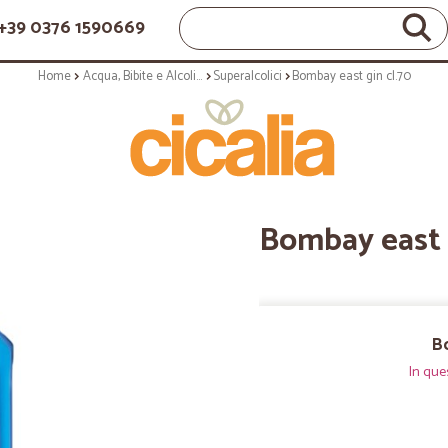
+39 0376 1590669
Home
Acqua, Bibite e Alcolici
Superalcolici
Bombay east gin cl.70
Bombay east g
Bo
In que