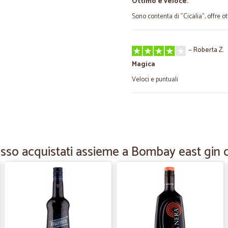
Ottimo e veloce.
Sono contenta di "Cicalia", offre o
—
Roberta Z.
Magica
Veloci e puntuali
—
Magda M.
Soddisfatta!
Sempre più che soddisfatta dal ser
sso acquistati assieme a Bombay east gin c
molto rapidi.
—
Enrico R.
Tutto perfetto
Tutto perfetto