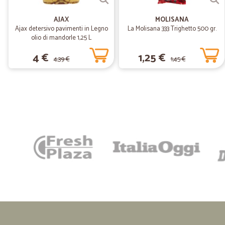
AJAX
MOLISANA
Ajax detersivo pavimenti in Legno
La Molisana 333 Trighetto 500 gr.
olio di mandorle 1,25 L
4 €
1,25 €
4,39 €
1,45 €