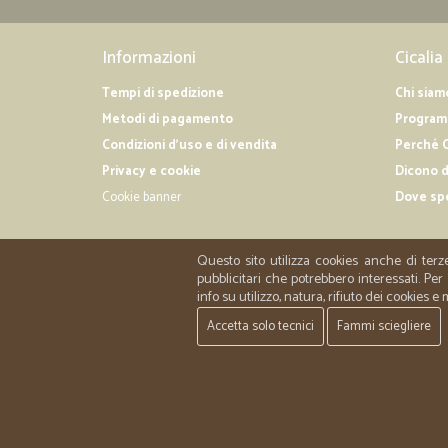
Informazioni
Cicalia
Tempi di spedizione
Chi siam
Metodi di pagamento
Programm
Condizioni d'uso e di vendita
Perché C
Privacy e cookie
Dicono d
Cookie banner
Dove sp
Questo sito utilizza cookies anche di terz
pubblicitari che potrebbero interessati. P
info su utilizzo, natura, rifiuto dei cookies e
Accetta solo tecnici
Fammi sciegliere