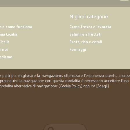
Migliori categorie
o e come funziona
Carne fresca e lavorata
a Cicalia
Salumi e affettati
icalia
Pasta, riso e cerali
i noi
Formaggi
ediamo
e parti per migliorare la navigazione, ottimizzare l'esperienza utente, anali
er proseguire la navigazione con questa modalità è necessario accettare l'uso
 modalità alternative di navigazione: [
Cookie Policy
] oppure [
Scegli
]