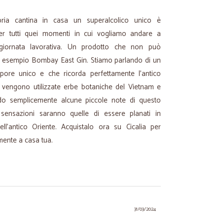
opria cantina in casa un superalcolico unico è
per tutti quei momenti in cui vogliamo andare a
 giornata lavorativa. Un prodotto che non può
 esempio Bombay East Gin. Stiamo parlando di un
pore unico e che ricorda perfettamente l'antico
e vengono utilizzate erbe botaniche del Vietnam e
ndo semplicemente alcune piccole note di questo
 sensazioni saranno quelle di essere planati in
ell'antico Oriente. Acquistalo ora su Cicalia per
mente a casa tua.
31/03/2024