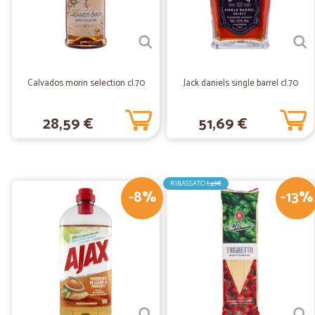
Calvados morin selection cl.70
Jack daniels single barrel cl.70
28,59 €
51,69 €
RIBASSATO
1,49€
-8%
-13%