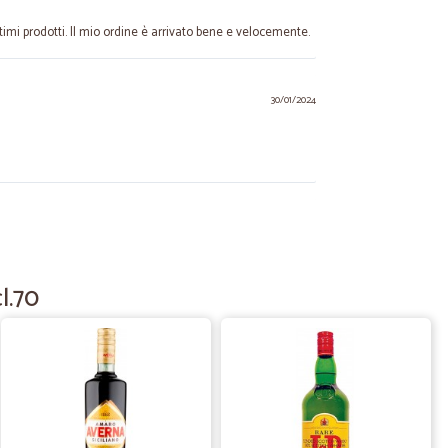
ttimi prodotti. Il mio ordine è arrivato bene e velocemente.
30/01/2024
16/07/2023
vizio e dalla qualità. Tempi di spedizione e consegna
l.70
03/03/2023