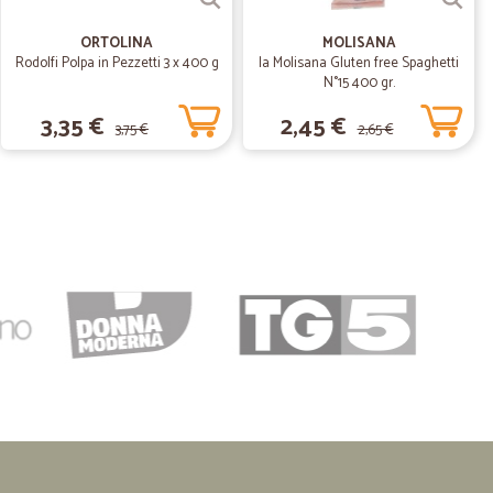
T.
05/03/2020
…
ORTOLINA
MOLISANA
Rodolfi Polpa in Pezzetti 3 x 400 g
la Molisana Gluten free Spaghetti
zione. Imballo un po’ troppo grande per il contenuto
N°15 400 gr.
3,35 €
2,45 €
3,75 €
2,65 €
17/02/2020
.
09/06/2019