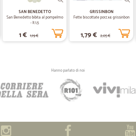
—
Lucia flavia 
Prodotti corrispondenti alla
SAN BENEDETTO
GRISSINBON
San Benedetto bibita al pompelmo
Fette biscottate porz.x4 grissinbon
Prodotti corrispondenti alla descri
- lt.1,5
1 €
1,79 €
1,19 €
2,05 €
—
Valerio v L.
Precisi e puntuali
Precisi e puntuali
Hanno parlato di noi
—
Pancrazio D
Attenti a curati
Attenti a curati