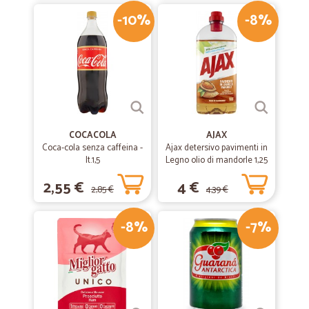
-10%
-8%
COCACOLA
AJAX
Coca-cola senza caffeina -
Ajax detersivo pavimenti in
lt.1,5
Legno olio di mandorle 1,25
L
2,55 €
4 €
2,85 €
4,39 €
-8%
-7%