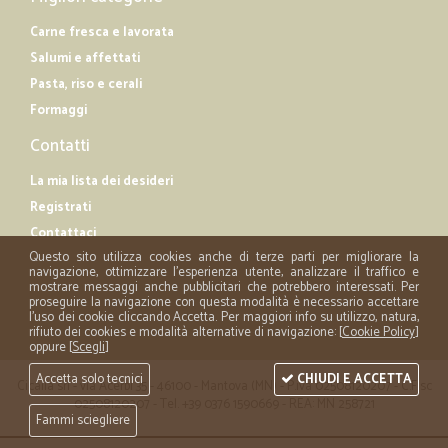
Carne fresca e lavorata
Salumi e affettati
Pasta, riso e cerali
Formaggi
Contatti
La mia lista dei desideri
Registrati
Contattaci
Questo sito utilizza cookies anche di terze parti per migliorare la
navigazione, ottimizzare l'esperienza utente, analizzare il traffico e
mostrare messaggi anche pubblicitari che potrebbero interessati. Per
proseguire la navigazione con questa modalità è necessario accettare
l'uso dei cookie cliccando Accetta. Per maggiori info su utilizzo, natura,
rifiuto dei cookies e modalità alternative di navigazione: [
Cookie Policy
]
oppure [
Scegli
]
Accetta solo tecnici
CHIUDI E ACCETTA
Cicalia srl - via Acerbi 35 - 46100 - Mantova (MN) - P.iva 02508120207 - C.Fisc
02508120207 - Tel. +39 0376 1590669 - REA: MN 258721
Fammi sciegliere