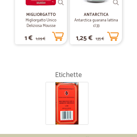
MIGLIORGATTO
ANTARCTICA
Migliorgatto Unico
Antarctica guarana lattina
Deliziosa Mousse
cl.33
Prosciutto 85 gr.
1 €
1,25 €
1,09 €
1,35 €
Etichette