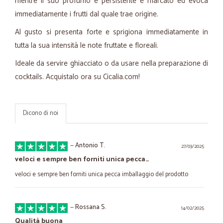
mentre il suo profumo è persistente e marcato ed evoca
immediatamente i frutti dal quale trae origine.
Al gusto si presenta forte e sprigiona immediatamente in
tutta la sua intensità le note fruttate e floreali.
Ideale da servire ghiacciato o da usare nella preparazione di
cocktails. Acquistalo ora su Cicalia.com!
Dicono di noi
—
Antonio T.
27/03/2025
veloci e sempre ben forniti unica pecca…
veloci e sempre ben forniti unica pecca imballaggio del prodotto
—
Rossana S.
14/02/2025
Qualità buona