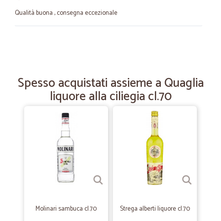
Qualità buona , consegna eccezionale
—
Enzo F.
22/01/2025
Puntualissimo e tutto in ordine!!
Puntualissimo e tutto in ordine!!
Spesso acquistati assieme a Quaglia
liquore alla ciliegia cl.70
—
Emanuela P.
14/08/2021
Ottimo servizio e prodotti buoni
Ottimo servizio e prodotti buoni
—
Giorgio P.
15/08/2020
Serio e affidabile.Sono molto…
Serio e affidabile.Sono molto soddisfatto e lo raccomando.
Molinari sambuca cl.70
Strega alberti liquore cl.70