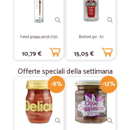
—
Renzo F.
31/01/2019
Spedizione veloce
Spedizione veloce con corriere frigo. Servizio clienti rapido ed
Faled grappa pinot cl.50
Bosford gin - lt.1
efficiente.
10,79 €
15,05 €
Offerte speciali della settimana
-8%
-12%