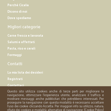
Perché Cicalia
Dicono di noi
Dove spediamo
Migliori categorie
Carne fresca e lavorata
Salumi e affettati
Pasta, riso e cerali
Formaggi
Contatti
La mia lista dei desideri
Registrati
Contattaci
Questo sito utilizza cookies anche di terze parti per migliorare la
navigazione, ottimizzare l'esperienza utente, analizzare il traffico e
mostrare messaggi anche pubblicitari che potrebbero interessati. Per
proseguire la navigazione con questa modalità è necessario accettare
l'uso dei cookie cliccando Accetta. Per maggiori info su utilizzo, natura,
rifiuto dei cookies e modalità alternative di navigazione: [
Cookie Policy
]