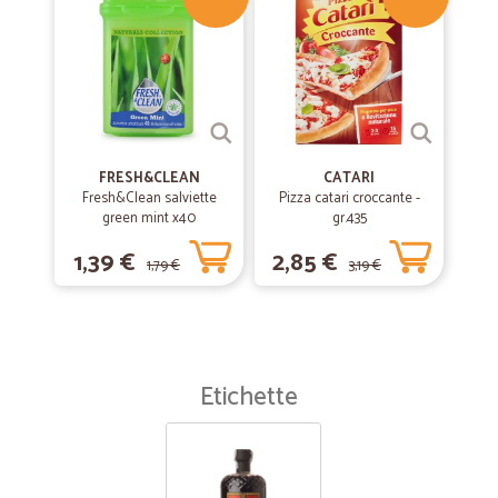
FRESH&CLEAN
CATARI
Fresh&Clean salviette
Pizza catari croccante -
green mint x40
gr.435
1,39 €
2,85 €
1,79 €
3,19 €
Etichette