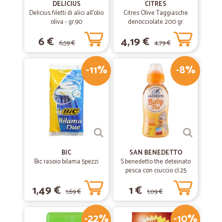
DELICIUS
CITRES
Delicius filetti di alici all'olio
Citres Olive Taggiasche
oliva - gr.90
denocciolate 200 gr.
6 €
4,19 €
6,59 €
4,79 €
-11%
-8%
BIC
SAN BENEDETTO
Bic rasoio bilama 5pezzi
S.benedetto the deteinato
pesca con ciuccio cl.25
1,49 €
1 €
1,69 €
1,09 €
-22%
-10%