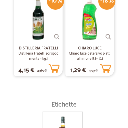
-10%
-18%
DISTILLERIA FRATELLI
CHIARO LUCE
Distilleria Fratelli sciroppo
Chiaro luce detersivo piatti
menta - kg.1
al limone lt.1+ 0,1
4,15 €
1,29 €
4,65 €
1,59 €
Etichette