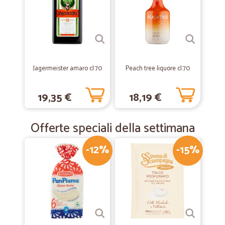
—
Margherita D.
12/09/2019
Prodotto arrivato nelle quantità e…
Prodotto arrivato nelle quantità e tempistiche corrette
Jagermeister amaro cl.70
Peach tree liquore cl.70
—
Gaetano S.
10/04/2019
Ottimo la qualità del prodotto
19,35 €
18,19 €
Ottimo la qualità del prodotto, il prezzo e la dinamica della consegna,
complimenti
Offerte speciali della settimana
-12%
-15%