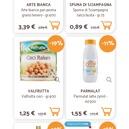
ARTE BIANCA
SPUMA DI SCIAMPAGNA
Arte bianca pan piuma
Spuma di Sciampagna
grano tenero - gr.400
talco busta - gr.75
3,39 €
0,89 €
3,89 €
1,05 €
-19%
-11%
VALFRUTTA
PARMALAT
Valfrutta ceci - gr.400
Parmalat latte zymil -
ml.500
1,25 €
1,55 €
1,55 €
1,75 €
RIBASSATO
1,79€