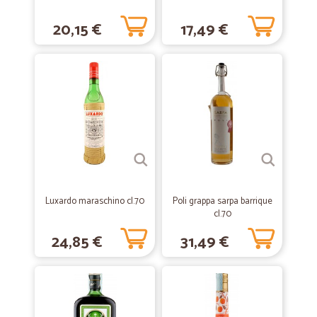
tempi spedizione brevi, merce conforme
20,15 €
17,49 €
—
Michela I.
15/06/2020
Servizio superveloce
Servizio superveloce, ho ricevuto la consegna in meno di 24 ore,
prodotti integri e freschi
—
Lorenzo B.
20/06/2020
Ottimo negozio online
Ottimo negozio online! Consegna rapida
Luxardo maraschino cl.70
Poli grappa sarpa barrique
cl.70
24,85 €
31,49 €
—
Eva B.
01/04/2020
Molto buono
Molto buono Mi e ‘ stato molto utile