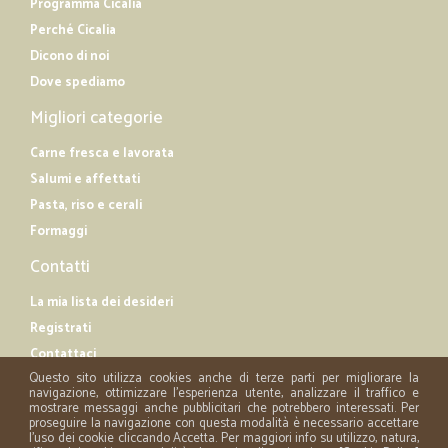
Programma Cicalia
Perché Cicalia
Dicono di noi
Dove spediamo
Migliori categorie
Carne fresca e lavorata
Salumi e affettati
Pasta, riso e cerali
Formaggi
Contatti
La mia lista dei desideri
Registrati
Contattaci
Questo sito utilizza cookies anche di terze parti per migliorare la
navigazione, ottimizzare l'esperienza utente, analizzare il traffico e
mostrare messaggi anche pubblicitari che potrebbero interessati. Per
proseguire la navigazione con questa modalità è necessario accettare
l'uso dei cookie cliccando Accetta. Per maggiori info su utilizzo, natura,