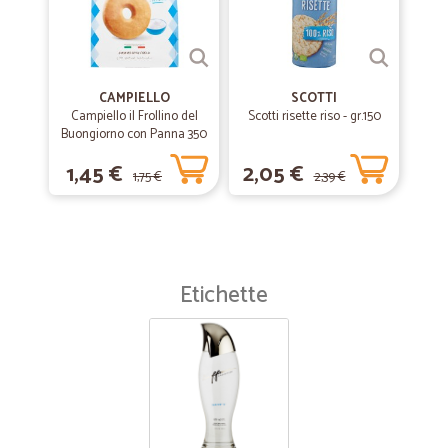
CAMPIELLO
SCOTTI
Campiello il Frollino del
Scotti risette riso - gr.150
Buongiorno con Panna 350
g
1,45 €
2,05 €
1,75 €
2,39 €
Etichette