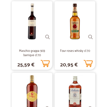
In generale sono soddisfatto di questo…
In generale sono soddisfatto di questo mio primo acquisto con
Cicalia. Ho dato solo 4 stelle, perché nella fornitura dei salumi
affettati c'erano tre buste di speck non in confezioni di plastica
trasparente ma in confezioni opache del tipo termosaldato. Purtroppo
la scadenza di queste tre buste era di 5 giorni (ricevute il 28/01/2022
, con scadenza 02/02/2022) : a mio parere ,per un acquisto online di
tre buste , in questo periodo particolare, la scadenza dovrebbe essere
almeno di una ventina di giorni dalla fornitura. Come consumatore
preferisco che in fase di ordine mi venga segnalata la non
disponibilità di un prodotto, invece di fornirmi un prodotto prossimo
Maschio grappa 903
Four roses whisky cl.70
alla scadenza.
barrique cl.70
25,59 €
20,95 €
—
Lucia C.
29/09/2020
Complimenti
Ottimo il servizio è la precisione nella consegna
—
Dino T.
01/10/2020
Puntuali alla consegna articoli…