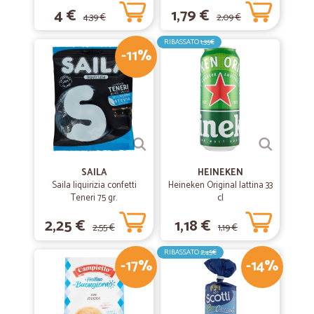
L
4 €
1,79 €
4,39 €
2,09 €
RIBASSATO
1,35€
-11%
SAILA
HEINEKEN
Saila liquirizia confetti
Heineken Original lattina 33
Teneri 75 gr.
cl
2,25 €
1,18 €
2,55 €
1,19 €
RIBASSATO
2,45€
-17%
-14%