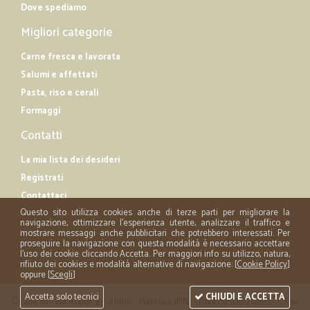
Dove spediamo
Migliori categorie
Carne fresca e lavorata
Salumi e affettati
Pasta, riso e cerali
Formaggi
Contatti
La mia lista dei desideri
Registrati
Contattaci
Questo sito utilizza cookies anche di terze parti per migliorare la
navigazione, ottimizzare l'esperienza utente, analizzare il traffico e
mostrare messaggi anche pubblicitari che potrebbero interessati. Per
proseguire la navigazione con questa modalità è necessario accettare
l'uso dei cookie cliccando Accetta. Per maggiori info su utilizzo, natura,
rifiuto dei cookies e modalità alternative di navigazione: [
Cookie Policy
]
oppure [
Scegli
]
Accetta solo tecnici
CHIUDI E ACCETTA
Cicalia srl - via Acerbi 35 - 46100 - Mantova (MN) - P.iva 02508120207 - C.Fisc