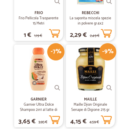
FRIO
REBECCHI
Frio Pellicola Trasparente
La saporita miscela spezie
15 Metri
in polvere gr.4x2
1 €
2,29 €
1,19 €
2,49 €
-7%
-9%
GARNIER
MAILLE
Garnier Ultra Dolce
Maille Dÿon Originale
Shampoo 2in1 al latte di
Senape di Digione 215 gr.
Vaniglia e polpa di Papaya
3,65 €
4,15 €
per capelli lunghi, 300 ml.
3,95 €
4,59 €