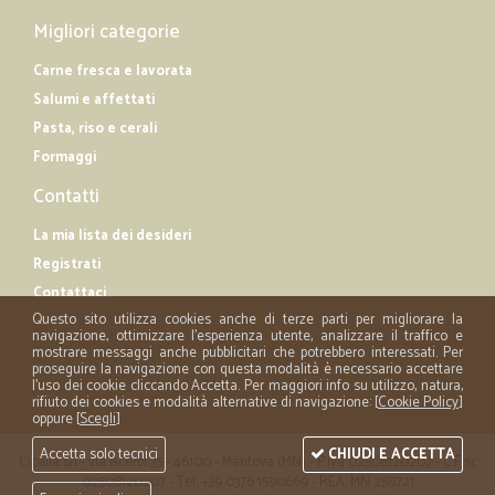
Migliori categorie
Carne fresca e lavorata
Salumi e affettati
Pasta, riso e cerali
Formaggi
Contatti
La mia lista dei desideri
Registrati
Contattaci
Questo sito utilizza cookies anche di terze parti per migliorare la
navigazione, ottimizzare l'esperienza utente, analizzare il traffico e
mostrare messaggi anche pubblicitari che potrebbero interessati. Per
proseguire la navigazione con questa modalità è necessario accettare
l'uso dei cookie cliccando Accetta. Per maggiori info su utilizzo, natura,
rifiuto dei cookies e modalità alternative di navigazione: [
Cookie Policy
]
oppure [
Scegli
]
Accetta solo tecnici
CHIUDI E ACCETTA
Cicalia srl - via Acerbi 35 - 46100 - Mantova (MN) - P.iva 02508120207 - C.Fisc
02508120207 - Tel. +39 0376 1590669 - REA: MN 258721