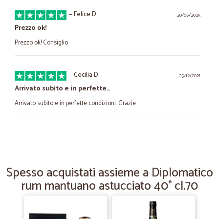
—
Felice D.
20/06/2025
Prezzo ok!
Prezzo ok! Consiglio
—
Cecilia D.
25/12/2021
Arrivato subito e in perfette…
Arrivato subito e in perfette condizioni. Grazie
—
Nicola D.
02/06/2021
Trovo tutto soddisfacente eccetto la…
Trovo tutto soddisfacente eccetto la scarsa scelta di prodotti per
Spesso acquistati assieme a Diplomatico
Diabetici o almeno cosi' mi sembra.GrazieNicola Di Giacomo
rum mantuano astucciato 40° cl.70
—
Franco A.
17/02/2021
velocità' e precisione