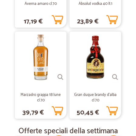
Averna amaro cl.70
Absolut vodka 40 lt.1
—
Loris B.
26/07/2019
17,19 €
23,89 €
ottima
ottima soluzione e tempestivi
—
Giovanni V.
12/07/2019
Sempre tutto perfetto
Sempre tutto perfetto, e in più, trovato nel pacco un gradito OMAGGIO
—
Alessandra T.
09/02/2019
Ho voluto provare a fare spesa online e…
Marzadro grappa 18 lune
Gran duque brandy d'alba
cl.70
cl.70
Ho voluto provare a fare spesa online e con Cicalia ho fatto un
ordine.Consegna come prevista, buono l'imballaggio. Se posso dare
39,79 €
50,45 €
un consiglio aggiungerei più articoli per categoria per ampliare la
scelta.
Offerte speciali della settimana