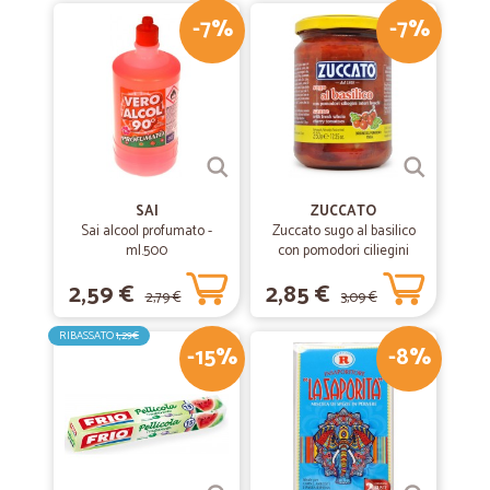
-7%
-7%
SAI
ZUCCATO
Sai alcool profumato -
Zuccato sugo al basilico
ml.500
con pomodori ciliegini
interi freschi gr.370
2,59 €
2,85 €
2,79 €
3,09 €
RIBASSATO
1,29€
-15%
-8%