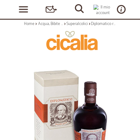
Home
Acqua, Bibite e Alcolici
Superalcolici
Diplomatico rum mantuano astucciato 40° cl.70