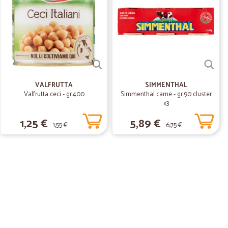
e ! !
14/06/2019
VALFRUTTA
SIMMENTHAL
Valfrutta ceci - gr.400
Simmenthal carne - gr.90 cluster
x3
C.
10/04/2019
1,25 €
5,89 €
1,55 €
6,75 €
01/03/2019
 veloce ed imballo molto curato. eccellente.