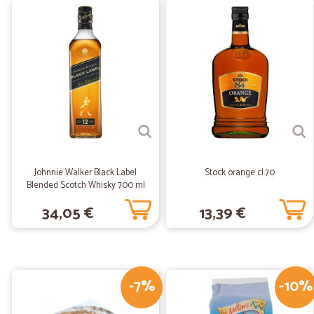
Johnnie Walker Black Label
Stock orange cl.70
Blended Scotch Whisky 700 ml
34,05 €
13,39 €
-7%
-10%