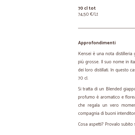
70 cl tot
74,50 €/Lt
Approfondimenti
Kensei è una nota distilleri
più grosse. Il suo nome in it
dei loro distillati. In questo 
70 cl.
Si tratta di un Blended giapp
profumo è aromatico e floreal
che regala un vero moment
compagnia di buoni intenditor
Cosa aspetti? Provalo subito s