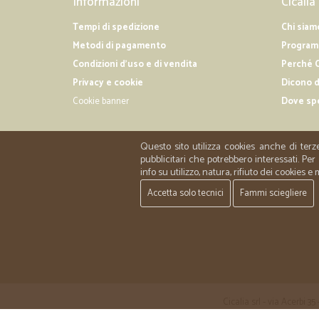
Informazioni
Cicalia
Tempi di spedizione
Chi siam
Metodi di pagamento
Programm
Condizioni d'uso e di vendita
Perché C
Privacy e cookie
Dicono d
Cookie banner
Dove sp
Questo sito utilizza cookies anche di terz
pubblicitari che potrebbero interessati. P
info su utilizzo, natura, rifiuto dei cookies e
Accetta solo tecnici
Fammi sciegliere
Cicalia srl - via Acerbi