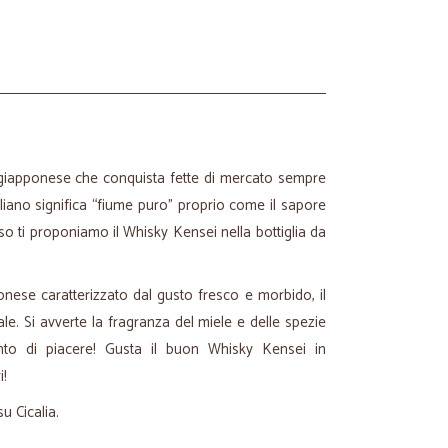
a giapponese che conquista fette di mercato sempre
aliano significa “fiume puro” proprio come il sapore
caso ti proponiamo il Whisky Kensei nella bottiglia da
onese caratterizzato dal gusto fresco e morbido, il
e. Si avverte la fragranza del miele e delle spezie
o di piacere! Gusta il buon Whisky Kensei in
i!
u Cicalia.