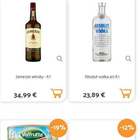
28/06/2020
n erano…
isponibili nei miei negozi di vicinato, prezzi nella media
31/05/2020
tere sicuramente
Jameson whisky - lt.1
Absolut vodka 40 lt.1
24/08/2019
34,99 €
23,89 €
evisto durante la consegna, risolto immediatamente
rganizzati in maniera maniacale all’interno delle scatole.
-19%
-12%
14/08/2019
 speciale