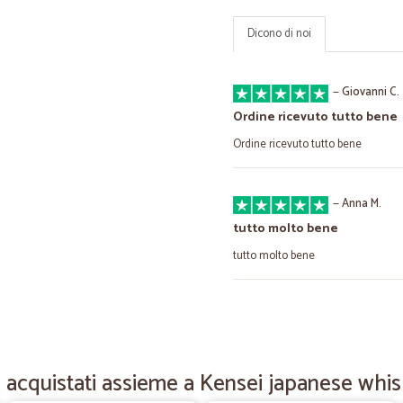
Dicono di noi
—
Giovanni C.
Ordine ricevuto tutto bene
Ordine ricevuto tutto bene
—
Anna M.
tutto molto bene
tutto molto bene
—
Sarah B.
Da consigliare
Seri e precisi
acquistati assieme a Kensei japanese whis