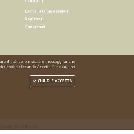
Contatti
La mia lista dei desideri
Registrati
Contattaci
zzare il traffico e mostrare messaggi anche
 dei cookie cliccando Accetta. Per maggiori
CHIUDI E ACCETTA
 1590669 - REA: MN 258721