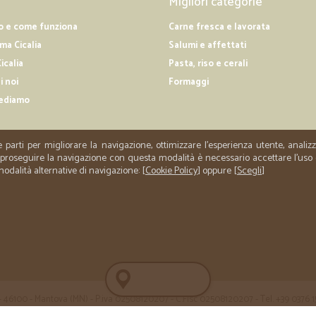
Migliori categorie
o e come funziona
Carne fresca e lavorata
a Cicalia
Salumi e affettati
icalia
Pasta, riso e cerali
i noi
Formaggi
ediamo
e parti per migliorare la navigazione, ottimizzare l'esperienza utente, anali
er proseguire la navigazione con questa modalità è necessario accettare l'uso
 modalità alternative di navigazione: [
Cookie Policy
] oppure [
Scegli
]
 35 - 46100 - Mantova (MN) - P.iva 02508120207 - C.Fisc 02508120207 - Tel. +39 0376