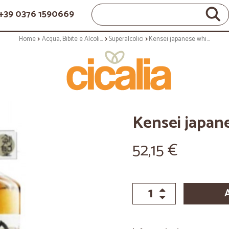
+39 0376 1590669
Home
Acqua, Bibite e Alcolici
Superalcolici
Kensei japanese whisky cl.70
Kensei japane
52,15 €