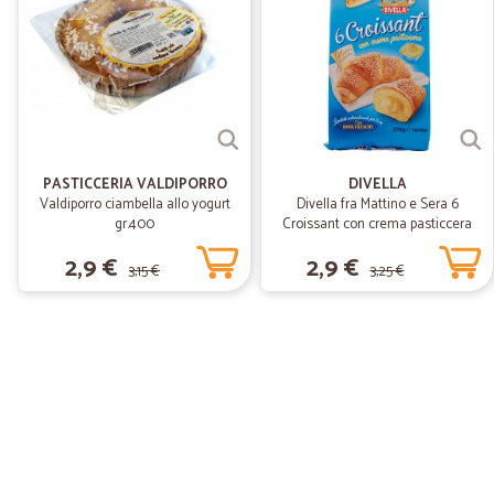
PASTICCERIA VALDIPORRO
DIVELLA
Valdiporro ciambella allo yogurt
Divella fra Mattino e Sera 6
gr.400
Croissant con crema pasticcera
270 gr.
2,9 €
2,9 €
3,15 €
3,25 €