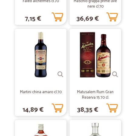
Faled alchermes cl.70
Maschio grappa prime uve
nere cl.70
—
Alessandro C.
26/05/2020
7,15 €
36,69 €
Veloci e seri
Veloci e seri
—
Daniele T.
04/04/2020
Servizio impeccabile
Servizio impeccabile, nonostante il momento di grave difficoltà. Molto
bravi.
—
Arianna M.
27/01/2020
Martini china amaro cl.70
Matusalem Rum Gran
Celeri e professionali
Reserva 15 70 cl.
Celeri e professionali. Prodotti di ottima qualità. Consiglio.
14,89 €
38,35 €
—
Monica V.
28/11/2019
Ottimo servizio