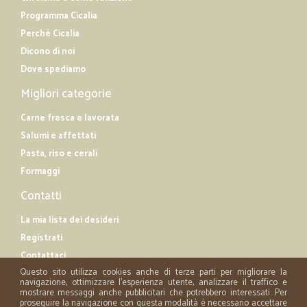
Programma Cicalia
Perché Cicalia
Dicono di noi
Dove spediamo
Migliori categorie
Carne fresca e lavorata
Salumi e affettati
Pasta, riso e cerali
Formaggi
Contatti
La mia lista dei desideri
Registrati
Contattaci
Questo sito utilizza cookies anche di terze parti per migliorare la
navigazione, ottimizzare l'esperienza utente, analizzare il traffico e
mostrare messaggi anche pubblicitari che potrebbero interessati. Per
proseguire la navigazione con questa modalità è necessario accettare