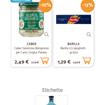
RIBASSATO
3,69€
-10%
-13%
CABER
BARILLA
Caber Salamoia Bolognese
Barilla n.5 spaghetti -
per Carni, Griglia, Patate,
gr.500
Verdure 200 gr.
2,49 €
1,29 €
2,79 €
1,49 €
Etichette