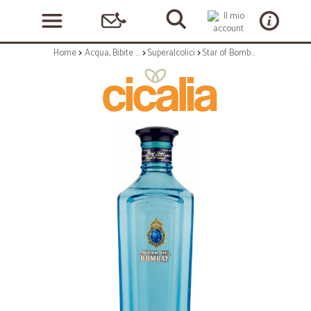
Home
Acqua, Bibite e Alcolici
Superalcolici
Star of Bombay London Dry Gin 700 ml.