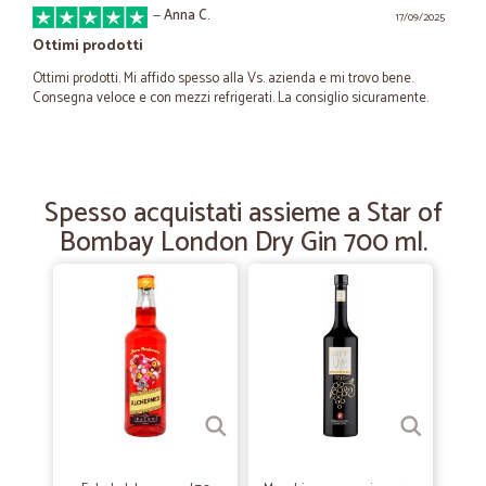
—
Anna C.
17/09/2025
Ottimi prodotti
Ottimi prodotti. Mi affido spesso alla Vs. azienda e mi trovo bene.
Consegna veloce e con mezzi refrigerati. La consiglio sicuramente.
—
Sandra P.
05/07/2022
Ho effettuato la spesa presso Cicalia…
Spesso acquistati assieme a Star of
Bombay London Dry Gin 700 ml.
Ho effettuato la spesa presso Cicalia per la prima volta e sono
rimasta molto soddisfatta. Arrivata nel giorno stabilito, prodotti di
ottima qualità e mantenuti molto bene.
—
Giuseppina C.
12/06/2020
Puntualità nella consegna ottima la…
Puntualità nella consegna ottima la qualità e imballaggio perfetto.
Veramente grazie. Mi sono trovata molto bene e sicuramente farò
altri acquisti.