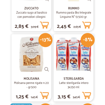
ZUCCATO
RUMMO
Zuccato sugo al basilico
Rummo pasta Bio Integrale
con pomodori ciliegini
Linguine N° 13 500 gr.
interi freschi gr.370
2,85 €
2,45 €
3,09 €
2,65 €
-13%
-8%
MOLISANA
STERILGARDA
Molisana penne rigate n.20
Latte sterilgarda intero
- gr.500
3x250 ml.
1,25 €
3,15 €
1,45 €
3,45 €