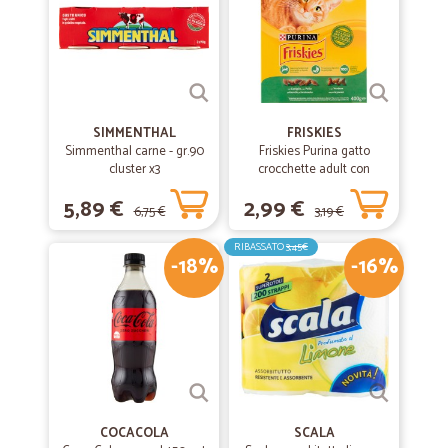
SIMMENTHAL
FRISKIES
Simmenthal carne - gr.90
Friskies Purina gatto
cluster x3
crocchette adult con
coniglio, pollo e verdure
5,89 €
2,99 €
scatola gr.400
6,75 €
3,19 €
RIBASSATO
3,45€
-18%
-16%
COCACOLA
SCALA