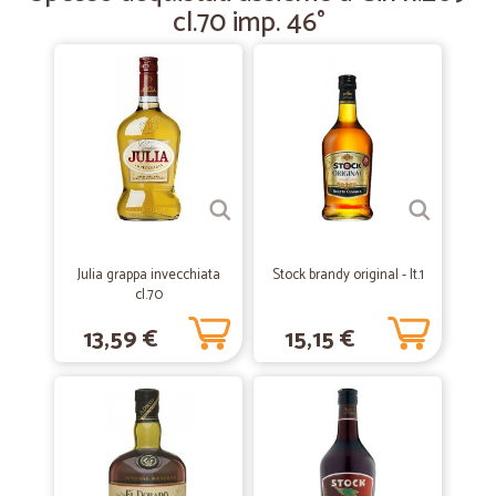
cl.70 imp. 46°
—
Maria T.
08/10/2022
Veloci e puntuali
Veloci e puntuali
—
Gabriele A.
02/04/2021
corteccia pacciamatura
Ho acquistato corteccia per pacciamatura. Prodotto di qualità a buon
Julia grappa invecchiata
Stock brandy original - lt.1
prezzo. Consegna più veloce dei tempi dichiarati. Tracciamento
cl.70
consegna perfetto.
13,59 €
15,15 €
—
Debora F.
29/04/2020
Ho fatto due ordini
Ho fatto due ordini, per il secondo ci ho messo 5 giorni perché il sito
era sempre in overbooking. Una volta fatto l'ordine apprezzo la
rapidità della consegna