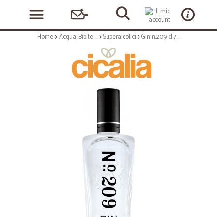
Home
Acqua, Bibite e Alcolici
Superalcolici
Gin n.209 cl.70 imp. 46°