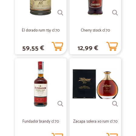
—
Marco T.
09/03/2020
Servizio puntuale e completo
El dorado rum 15y cl.70
Cherry stock cl.70
Servizio puntuale e completo
59,55 €
12,99 €
—
Sergio M.
28/02/2020
Molto soddisfatto per la…
Molto soddisfatto per la puntualita.della consegna. I prodotti sono
eccellenti buonissimi al più presto farò altro ordine.
—
Danilo B.
16/01/2020
ONESTI E VELOCI
ONESTI E VELOCI. GRAZIE
Fundador brandy cl.70
Zacapa solera xo rum cl.70
—
Gerardo S.