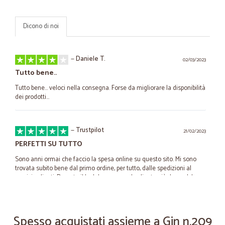
Dicono di noi
—
Daniele T.
02/03/2023
Tutto bene..
Tutto bene... veloci nella consegna. Forse da migliorare la disponibilità
dei prodotti...
—
Trustpilot
21/02/2023
PERFETTI SU TUTTO
Sono anni ormai che faccio la spesa online su questo sito. Mi sono
trovata subito bene dal primo ordine, per tutto, dalle spedizioni al
servizio clienti. Durante il lockdown essendo cliente già da qualche
anno, ho avuto la precedenza per i miei ordini online. Oltre che farmi
molto piacere per la cura del cliente, mi ha permesso in un momento
di difficoltà generale come quel periodo, di poter acquistare in
qualsiasi momento le cose di cui necessitavo. Uno dei migliori siti sul
Spesso acquistati assieme a Gin n.209
quale ordino. TOP DI GAMMA.