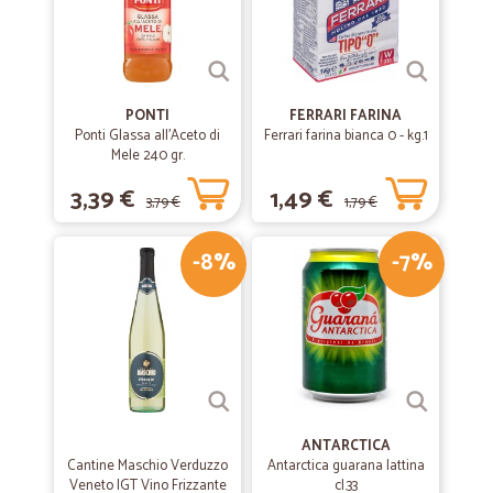
PONTI
FERRARI FARINA
Ponti Glassa all'Aceto di
Ferrari farina bianca 0 - kg.1
Mele 240 gr.
3,39 €
1,49 €
3,79 €
1,79 €
-8%
-7%
ANTARCTICA
Cantine Maschio Verduzzo
Antarctica guarana lattina
Veneto IGT Vino Frizzante
cl.33