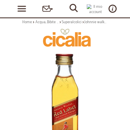
Home
Acqua, Bibite e Alcolici
Superalcolici
Johnnie walker red whisky mignon cl.5