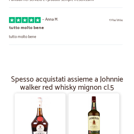
—
Anna M.
17/04/2024
tutto molto bene
tutto molto bene
—
Gabriele P.
26/04/2022
Ottimo servizio
Ottimo servizio, prodotti freschi e ben imballati.
Spesso acquistati assieme a Johnnie
walker red whisky mignon cl.5
—
Eva T.
09/02/2022
Disponibilita'
Disponibilita' , puntualita' imballi ok.
—
Enrica L.
19/02/2022