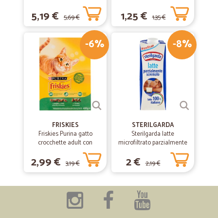
75 cl.
5,19 €
1,25 €
5,69 €
1,35 €
-6%
-8%
FRISKIES
STERILGARDA
Friskies Purina gatto
Sterilgarda latte
crocchette adult con
microfiltrato parzialmente
coniglio, pollo e verdure
scremato lt.1
2,99 €
2 €
scatola gr.400
3,19 €
2,19 €