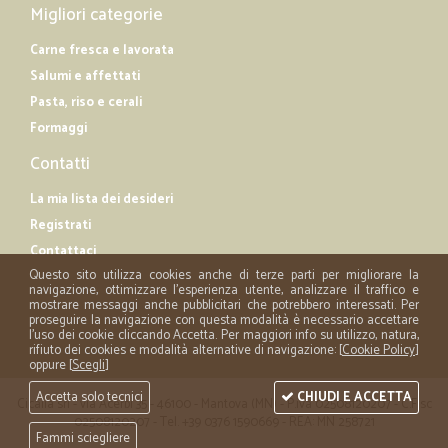
Migliori categorie
Carne fresca e lavorata
Salumi e affettati
Pasta, riso e cerali
Formaggi
Contatti
La mia lista dei desideri
Registrati
Contattaci
Questo sito utilizza cookies anche di terze parti per migliorare la
navigazione, ottimizzare l'esperienza utente, analizzare il traffico e
mostrare messaggi anche pubblicitari che potrebbero interessati. Per
proseguire la navigazione con questa modalità è necessario accettare
l'uso dei cookie cliccando Accetta. Per maggiori info su utilizzo, natura,
rifiuto dei cookies e modalità alternative di navigazione: [
Cookie Policy
]
oppure [
Scegli
]
Accetta solo tecnici
CHIUDI E ACCETTA
Cicalia srl - via Acerbi 35 - 46100 - Mantova (MN) - P.iva 02508120207 - C.Fisc
02508120207 - Tel. +39 0376 1590669 - REA: MN 258721
Fammi sciegliere