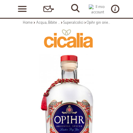
Home
Acqua, Bibite e Alcolici
Superalcolici
Opihr gin oriental spiced cl.70