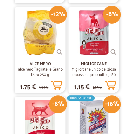
-12%
-8%
ALCE NERO
MIGLIORCANE
alce nero Tagliatelle Grano
Migliorcane unico deliziosa
Duro 250 g
mousse al prosciutto gr.80
1,75 €
1,15 €
1,99 €
1,25 €
RIBASSATO
1,99€
-8%
-16%