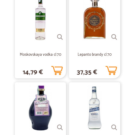
—
Anna lisa N.
28/08/2019
Ottimo in tutto
Ottimo in tutto
—
Marcella M.
05/01/2019
Moskovskaya vodka cl.70
Lepanto brandy cl.70
Tutto ok
Spedizione rapida e puntuale Merce conforme
14,79 €
37,35 €
—
Franco G.
22/12/2018
ottimo servizio e molto veloce
ottimo servizio e molto veloce
—
Giamila E.
04/12/2018
TUTTO PERFETTO SEMPRE