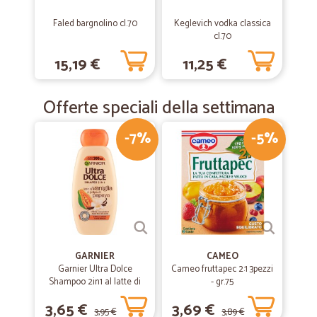
TUTTO PERFETTO SEMPRE
Faled bargnolino cl.70
Keglevich vodka classica
cl.70
15,19 €
11,25 €
Offerte speciali della settimana
-7%
-5%
GARNIER
CAMEO
Garnier Ultra Dolce
Cameo fruttapec 2:1 3pezzi
Shampoo 2in1 al latte di
- gr.75
Vaniglia e polpa di Papaya
3,65 €
3,69 €
per capelli lunghi, 300 ml.
3,95 €
3,89 €