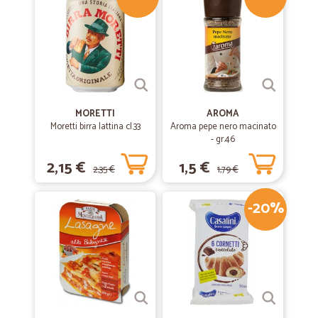
Ricevuto la merce in un giorno e tutto perfetto. Ottimo l'imballaggio e
ottimi i prodotti. Consiglio vivamente il negozio per acquisti.
MORETTI
AROMA
Moretti birra lattina cl.33
Aroma pepe nero macinato
- gr.46
2,15 €
1,5 €
2,35 €
1,79 €
-20%