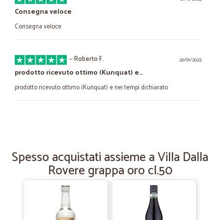
Consegna veloce
Consegna veloce
—
Roberto F.
20/01/2023
prodotto ricevuto ottimo (Kunquat) e…
prodotto ricevuto ottimo (Kunquat) e nei tempi dichiarato
—
Antonio L.
14/07/2020
Tutto ok spedizione veloce
Tutto ok spedizione veloce
Spesso acquistati assieme a Villa Dalla
Rovere grappa oro cl.50
—
Laura L.
05/06/2020
Veloci e precisi!
Veloci e precisi!