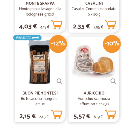
MONTEGRAPPA
CASALINI
Montegrappa lasagne alla
Casalini Cornetti cioccolato
bolognese gr.350
6 x 50 g
4,03 €
2,35 €
4,19 €
2,95 €
RIBASSATO
2,59€
-12%
-10%
BUON PIEMONTESI
AURICCHIO
Bo focaccina integrale -
Auricchio scamorza
gr.100
affumicata gr.250
2,15 €
5,57 €
2,45 €
6,19 €