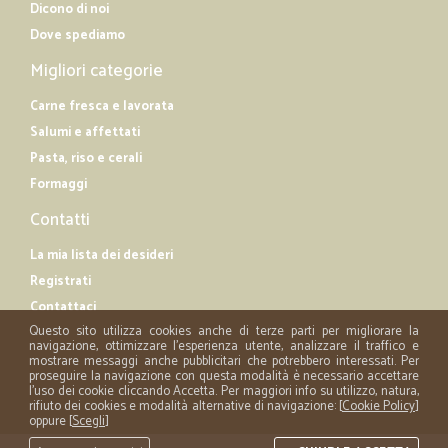
Dicono di noi
Dove spediamo
Migliori categorie
Carne fresca e lavorata
Salumi e affettati
Pasta, riso e cerali
Formaggi
Contatti
La mia lista dei desideri
Registrati
Contattaci
Questo sito utilizza cookies anche di terze parti per migliorare la
navigazione, ottimizzare l'esperienza utente, analizzare il traffico e
mostrare messaggi anche pubblicitari che potrebbero interessati. Per
proseguire la navigazione con questa modalità è necessario accettare
l'uso dei cookie cliccando Accetta. Per maggiori info su utilizzo, natura,
rifiuto dei cookies e modalità alternative di navigazione: [
Cookie Policy
]
oppure [
Scegli
]