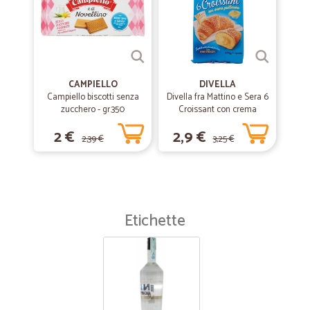
CAMPIELLO
DIVELLA
Campiello biscotti senza
Divella fra Mattino e Sera 6
zucchero - gr.350
Croissant con crema
pasticcera 270 gr.
2 €
2,9 €
2,39 €
3,25 €
Etichette