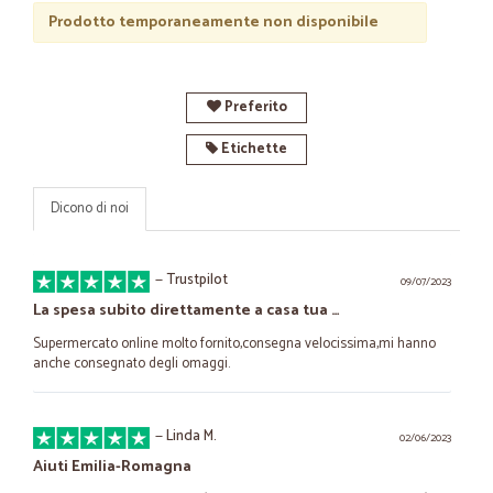
Prodotto temporaneamente non disponibile
Preferito
Etichette
Dicono di noi
—
Trustpilot
09/07/2023
La spesa subito direttamente a casa tua …
Supermercato online molto fornito,consegna velocissima,mi hanno
anche consegnato degli omaggi.
—
Linda M.
02/06/2023
Aiuti Emilia-Romagna