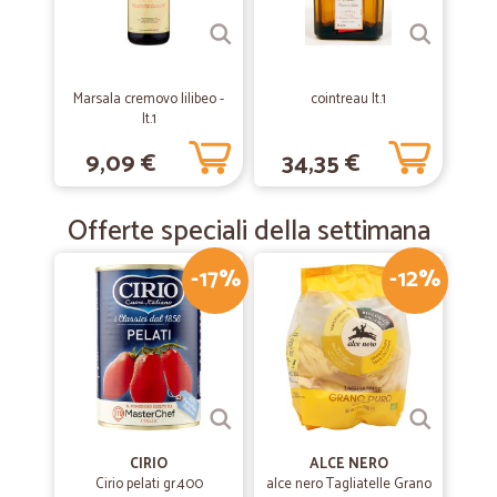
Ottimo acquisto, finalmente ho trovato i fruttini che mi piacciono
tanto. Grazie
Marsala cremovo lilibeo -
cointreau lt.1
—
Angelo maria R.
23/03/2019
lt.1
Sempre perfetti grazie mille di tutto
9,09 €
34,35 €
Sempre perfetti grazie mille di tutto
Offerte speciali della settimana
—
Giuliano B.
16/02/2019
-17%
-12%
Puntuale.
Puntuale e discreto.
CIRIO
ALCE NERO
Cirio pelati gr.400
alce nero Tagliatelle Grano