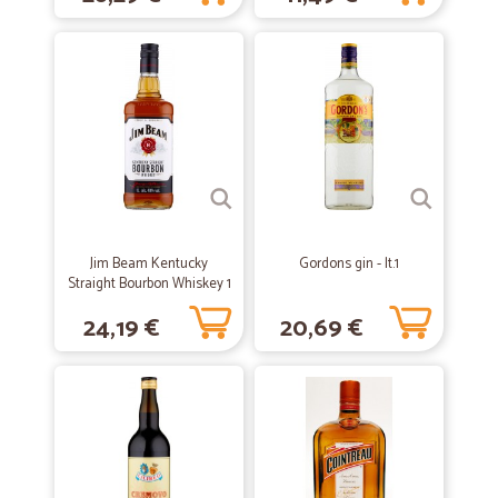
Tutto perfetto
—
Ferruccio S.
16/09/2020
Tutto ok!
Ottimo sevizio, consegna rapidissima!
—
Elisa M.
19/05/2019
Do il massimo
Jim Beam Kentucky
Gordons gin - lt.1
Straight Bourbon Whiskey 1
Do il massimo, perché ho ricevuto l’ordine in un giorno, la merce era
Lt.
imballata davvero con cura e avendo preso molti biscotti pensavo che
24,19 €
20,69 €
arrivassero piuttosto rotti e invece sono rimasta piacevolmente
sorpresa e sicuramente continuerò ad acquistare presso di voi e lo
consiglio vivamente.
—
Bice T.
04/05/2019
Ottimo acquisto