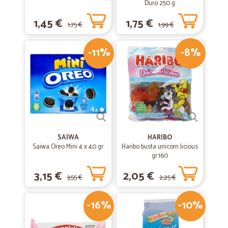
Duro 250 g
1,45 €
1,75 €
1,75 €
1,99 €
-11%
-8%
SAIWA
HARIBO
Saiwa Oreo Mini 4 x 40 gr.
Haribo busta unicorn licious
gr.160
3,15 €
2,05 €
3,55 €
2,25 €
-16%
-10%